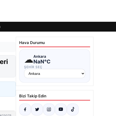
ı
Hava Durumu
☁
Ankara
eri
NaN°C
ŞEHIR SEÇ
Bizi Takip Edin
#23075