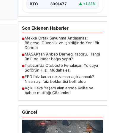
BTC
3091477
▲ +1.23%
Son Eklenen Haberler
Mekke Ortak Savunma Antlaşması:
■
Bölgesel Güvenlik ve İşbirliğinde Yeni Bir
Dönem
MASAK’tan Ahbap Derneği raporu. Hangi
■
ünlü ne kadar bağış yaptı?
Trabzon’da Otobüste Fenalaşan Yolcuya
■
Şoförün Hızlı Müdahalesi
FED faiz kararı ne zaman açıklanacak?
■
Nisan ayı faiz beklentisi belli oldu
Açık Hava Yaşam alanlarında Kalite ve
■
bahçe mutfağı Çözümleri
Güncel