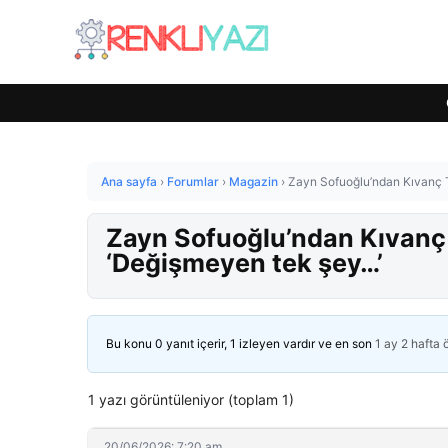
Ana sayfa
›
Forumlar
›
Magazin
›
Zayn Sofuoğlu’ndan Kıvanç Ta
Zayn Sofuoğlu’ndan Kıvanç T
‘Değişmeyen tek şey…’
Bu konu 0 yanıt içerir, 1 izleyen vardır ve en son
1 ay 2 hafta
1 yazı görüntüleniyor (toplam 1)
20/06/2026: 7:20 am