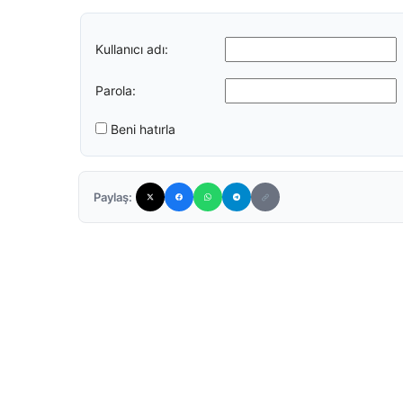
Kullanıcı adı:
Parola:
Beni hatırla
Paylaş: