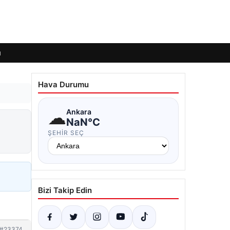
ı
Hava Durumu
☁
Ankara
NaN°C
ŞEHIR SEÇ
Bizi Takip Edin
#23374