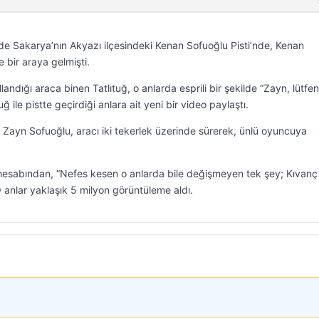
rde Sakarya’nın Akyazı ilçesindeki Kenan Sofuoğlu Pisti’nde, Kenan
 bir araya gelmişti.
andığı araca binen Tatlıtuğ, o anlarda esprili bir şekilde “Zayn, lütfe
ğ ile pistte geçirdiği anlara ait yeni bir video paylaştı.
Zayn Sofuoğlu, aracı iki tekerlek üzerinde sürerek, ünlü oyuncuya
esabından, “Nefes kesen o anlarda bile değişmeyen tek şey; Kıvanç
O anlar yaklaşık 5 milyon görüntüleme aldı.