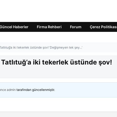
Güncel Haberler
Firma Rehberi
Forum
Çerez Politikas
tlıtuğ’a iki tekerlek üstünde şov! ‘Değişmeyen tek şey…’
atlıtuğ’a iki tekerlek üstünde şov!
 önce
admin
tarafından güncellenmiştir.