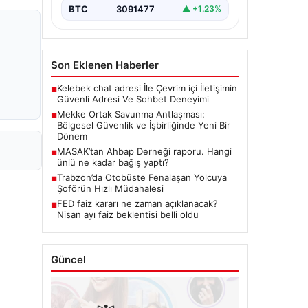
BTC
3091477
▲ +1.23%
Son Eklenen Haberler
Kelebek chat adresi İle Çevrim içi İletişimin
■
Güvenli Adresi Ve Sohbet Deneyimi
Mekke Ortak Savunma Antlaşması:
■
Bölgesel Güvenlik ve İşbirliğinde Yeni Bir
Dönem
MASAK’tan Ahbap Derneği raporu. Hangi
■
ünlü ne kadar bağış yaptı?
Trabzon’da Otobüste Fenalaşan Yolcuya
■
Şoförün Hızlı Müdahalesi
FED faiz kararı ne zaman açıklanacak?
■
Nisan ayı faiz beklentisi belli oldu
Güncel