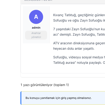
Kıvanç Tatlıtuğ, geçtiğimiz günle
A
Sofuoğlu ve oğlu Zayn Sofuoğlu ile
admin
7 yaşındaki Zayn Sofuoğlu’nun kull
Anahtar
acı” demişti. Zayn Sofuoğlu, Tatlıtu
yönetici
ATV aracının direksiyonuna geçen 
heyecan dolu anlar yaşattı.
Sofuoğlu, videoyu sosyal medya h
Tatlıtuğ aurası” notuyla paylaştı. 
1 yazı görüntüleniyor (toplam 1)
Bu konuyu yanıtlamak için giriş yapmış olmalısınız.