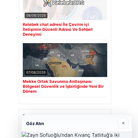
08/08/2026
Kelebek chat adresi İle Çevrim içi
İletişimin Güvenli Adresi Ve Sohbet
Deneyimi
07/08/2026
Mekke Ortak Savunma Antlaşması:
Bölgesel Güvenlik ve İşbirliğinde Yeni Bir
Dönem
Son Eklenen Firmalar
×
Göz Atın
Cengiz Sigorta
23/06/2026