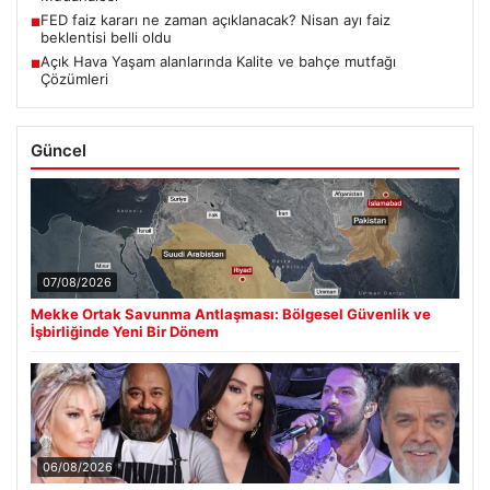
FED faiz kararı ne zaman açıklanacak? Nisan ayı faiz
■
beklentisi belli oldu
Açık Hava Yaşam alanlarında Kalite ve bahçe mutfağı
■
Çözümleri
Güncel
07/08/2026
Mekke Ortak Savunma Antlaşması: Bölgesel Güvenlik ve
İşbirliğinde Yeni Bir Dönem
06/08/2026