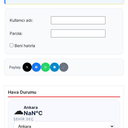
Kullanıcı adı:
Parola:
Beni hatırla
Paylaş:
Hava Durumu
☁
Ankara
NaN°C
ŞEHIR SEÇ