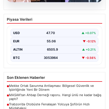
06.08.2026
MASAK’tan Ahbap Derneği raporu.
Piyasa Verileri
Hangi ünlü ne kadar bağış yaptı?
{"title": "MASAK'tan Ahbap Derneği Raporu: Ünlülerin
Bağışları ve Paranın Akibeti", "content": "Son dönemde
USD
47.70
▲ +0.07%
kamuoyunun…
EUR
55.06
▼ -0.12%
ALTIN
6505.9
▲ +0.21%
BTC
3053964
▼ -0.56%
Son Eklenen Haberler
Mekke Ortak Savunma Antlaşması: Bölgesel Güvenlik ve
■
İşbirliğinde Yeni Bir Dönem
MASAK’tan Ahbap Derneği raporu. Hangi ünlü ne kadar bağış
■
yaptı?
Trabzon’da Otobüste Fenalaşan Yolcuya Şoförün Hızlı
■
Müdahalesi