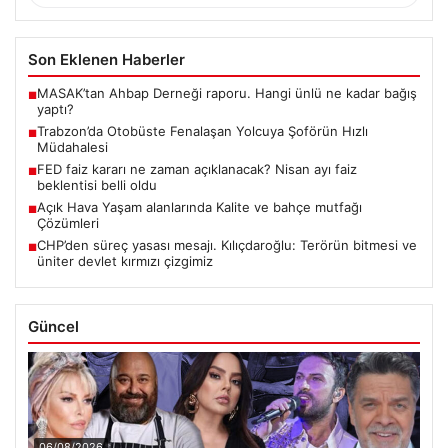
Son Eklenen Haberler
MASAK’tan Ahbap Derneği raporu. Hangi ünlü ne kadar bağış
■
yaptı?
Trabzon’da Otobüste Fenalaşan Yolcuya Şoförün Hızlı
■
Müdahalesi
FED faiz kararı ne zaman açıklanacak? Nisan ayı faiz
■
beklentisi belli oldu
Açık Hava Yaşam alanlarında Kalite ve bahçe mutfağı
■
Çözümleri
CHP’den süreç yasası mesajı. Kılıçdaroğlu: Terörün bitmesi ve
■
üniter devlet kırmızı çizgimiz
Güncel
06/08/2026