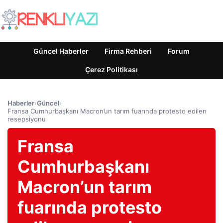
Güncel Haberler
Firma Rehberi
Forum
Çerez Politikası
Haberler
›
Güncel
›
Fransa Cumhurbaşkanı Macron’un tarım fuarında protesto edilen
resepsiyonu
Fransa
Cumhurbaşkanı
Macron’un tarım
fuarında protesto