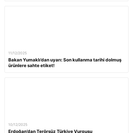
11/12/2025
Bakan Yumaklı’dan uyarı: Son kullanma tarihi dolmuş
ürünlere sahte etiket!
10/12/2025
Erdoğan’dan Terörsüz Türkiye Vurgusu