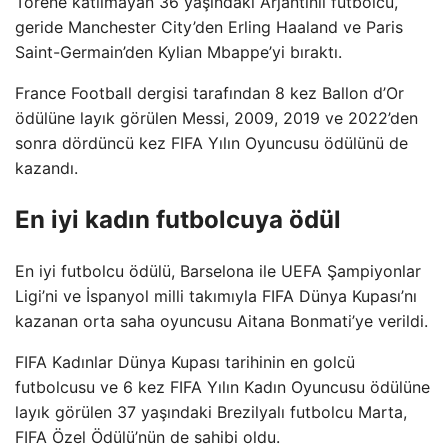
Törene katılmayan 36 yaşındaki Arjantinli futbolcu,
geride Manchester City’den Erling Haaland ve Paris
Saint-Germain’den Kylian Mbappe’yi bıraktı.
France Football dergisi tarafından 8 kez Ballon d’Or
ödülüne layık görülen Messi, 2009, 2019 ve 2022’den
sonra dördüncü kez FIFA Yılın Oyuncusu ödülünü de
kazandı.
En iyi kadın futbolcuya ödül
En iyi futbolcu ödülü, Barselona ile UEFA Şampiyonlar
Ligi’ni ve İspanyol milli takımıyla FIFA Dünya Kupası’nı
kazanan orta saha oyuncusu Aitana Bonmati’ye verildi.
FIFA Kadınlar Dünya Kupası tarihinin en golcü
futbolcusu ve 6 kez FIFA Yılın Kadın Oyuncusu ödülüne
layık görülen 37 yaşındaki Brezilyalı futbolcu Marta,
FIFA Özel Ödülü’nün de sahibi oldu.