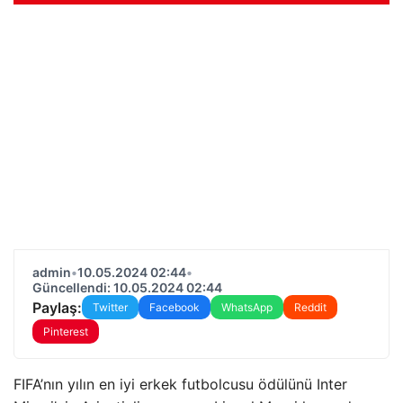
admin
•
10.05.2024 02:44
•
Güncellendi: 10.05.2024 02:44
Paylaş:
Twitter
Facebook
WhatsApp
Reddit
Pinterest
FIFA’nın yılın en iyi erkek futbolcusu ödülünü Inter