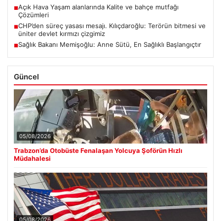
Açık Hava Yaşam alanlarında Kalite ve bahçe mutfağı
■
Çözümleri
CHP’den süreç yasası mesajı. Kılıçdaroğlu: Terörün bitmesi ve
■
üniter devlet kırmızı çizgimiz
Sağlık Bakanı Memişoğlu: Anne Sütü, En Sağlıklı Başlangıçtır
■
Güncel
05/08/2026
Trabzon’da Otobüste Fenalaşan Yolcuya Şoförün Hızlı
Müdahalesi
05/08/2026