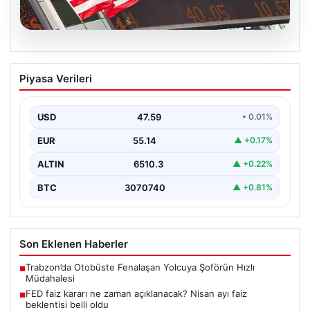
05.08.2026
FED faiz kararı ne zaman açıklanacak?
Piyasa Verileri
Nisan ayı faiz beklentisi belli oldu
USD
47.59
• 0.01%
EUR
55.14
▲ +0.17%
ALTIN
6510.3
▲ +0.22%
BTC
3070740
▲ +0.81%
Son Eklenen Haberler
Trabzon’da Otobüste Fenalaşan Yolcuya Şoförün Hızlı
■
Müdahalesi
FED faiz kararı ne zaman açıklanacak? Nisan ayı faiz
■
beklentisi belli oldu