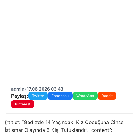
admin
•
17.06.2026 03:43
Paylaş:
Twitter
Facebook
WhatsApp
Reddit
Pinterest
{“title”: “Gediz’de 14 Yaşındaki Kız Çocuğuna Cinsel
İstismar Olayında 6 Kişi Tutuklandı”, “content”: “