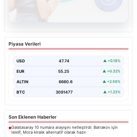
08.08.2026
Kelebek chat adresi İle Çevrim içi
Piyasa Verileri
İletişimin Güvenli Adresi Ve Sohbet
Deneyimi
USD
47.74
▲ +0.18%
Sanal çağında bireylerin kaliteli bir tarzda irtibat kurması
kritik bir önem ifade etmektedir. Halen…
EUR
55.25
▲ +0.32%
ALTIN
6660.6
▲ +2.59%
BTC
3091477
▲ +1.23%
Son Eklenen Haberler
Galatasaray 10 numara arayışını netleştirdi: Batrakov için
■
teklif, Mora kiralık alternatif olarak hazır