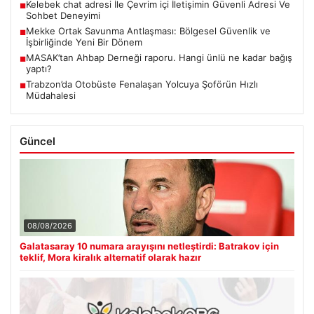
Kelebek chat adresi İle Çevrim içi İletişimin Güvenli Adresi Ve
■
Sohbet Deneyimi
Mekke Ortak Savunma Antlaşması: Bölgesel Güvenlik ve
■
İşbirliğinde Yeni Bir Dönem
MASAK’tan Ahbap Derneği raporu. Hangi ünlü ne kadar bağış
■
yaptı?
Trabzon’da Otobüste Fenalaşan Yolcuya Şoförün Hızlı
■
Müdahalesi
Güncel
08/08/2026
Galatasaray 10 numara arayışını netleştirdi: Batrakov için
teklif, Mora kiralık alternatif olarak hazır