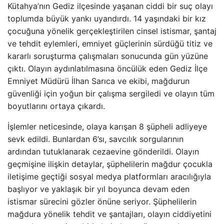
Kütahya’nın Gediz ilçesinde yaşanan ciddi bir suç olayı
toplumda büyük yankı uyandırdı. 14 yaşındaki bir kız
çocuğuna yönelik gerçekleştirilen cinsel istismar, şantaj
ve tehdit eylemleri, emniyet güçlerinin sürdüğü titiz ve
kararlı soruşturma çalışmaları sonucunda gün yüzüne
çıktı. Olayın aydınlatılmasına öncülük eden Gediz İlçe
Emniyet Müdürü İlhan Sarıca ve ekibi, mağdurun
güvenliği için yoğun bir çalışma sergiledi ve olayın tüm
boyutlarını ortaya çıkardı.
İşlemler neticesinde, olaya karışan 8 şüpheli adliyeye
sevk edildi. Bunlardan 6’sı, savcılık sorgularının
ardından tutuklanarak cezaevine gönderildi. Olayın
geçmişine ilişkin detaylar, şüphelilerin mağdur çocukla
iletişime geçtiği sosyal medya platformları aracılığıyla
başlıyor ve yaklaşık bir yıl boyunca devam eden
istismar sürecini gözler önüne seriyor. Şüphelilerin
mağdura yönelik tehdit ve şantajları, olayın ciddiyetini