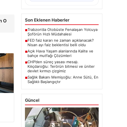
Son Eklenen Haberler
n O
Trabzon’da Otobüste Fenalaşan Yolcuya
■
Şoförün Hızlı Müdahalesi
FED faiz kararı ne zaman açıklanacak?
■
Nisan ayı faiz beklentisi belli oldu
Açık Hava Yaşam alanlarında Kalite ve
■
bahçe mutfağı Çözümleri
CHP’den süreç yasası mesajı.
■
Kılıçdaroğlu: Terörün bitmesi ve üniter
devlet kırmızı çizgimiz
Sağlık Bakanı Memişoğlu: Anne Sütü, En
■
Sağlıklı Başlangıçtır
Güncel