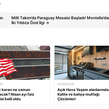
}
ar.
Milli Takım’da Paraguay Mesaisi Başladı! Montella’da
İki Yıldıza Özel İlgi →
26
04/08/2026
z kararı ne zaman
Açık Hava Yaşam alanlarında
acak? Nisan ayı faiz
Kalite ve bahçe mutfağı
si belli oldu
Çözümleri