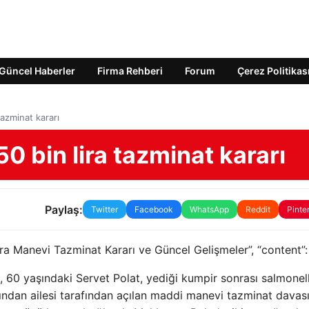
Güncel Haberler
Firma Rehberi
Forum
Çerez Politikas
tazminat kararı
0 bin lira tazminat kararı
Paylaş:
Twitter
Facebook
WhatsApp
Reddit
Pinte
lara Manevi Tazminat Kararı ve Güncel Gelişmeler”, “content”:
a, 60 yaşındaki Servet Polat, yediği kumpir sonrası salmonel
dından ailesi tarafından açılan maddi manevi tazminat davası