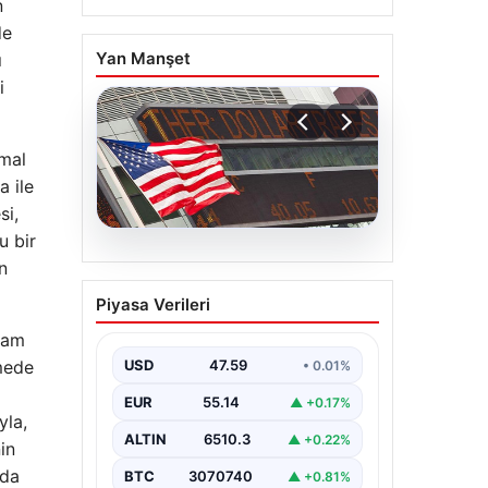
n
de
Yan Manşet
ı
i
hmal
a ile
si,
u bir
05.08.2026
n
FED faiz kararı ne zaman
Piyasa Verileri
açıklanacak? Nisan ayı
faiz beklentisi belli oldu
evam
mede
USD
47.59
• 0.01%
EUR
55.14
▲ +0.17%
yla,
ALTIN
6510.3
▲ +0.22%
in
uda
BTC
3070740
▲ +0.81%