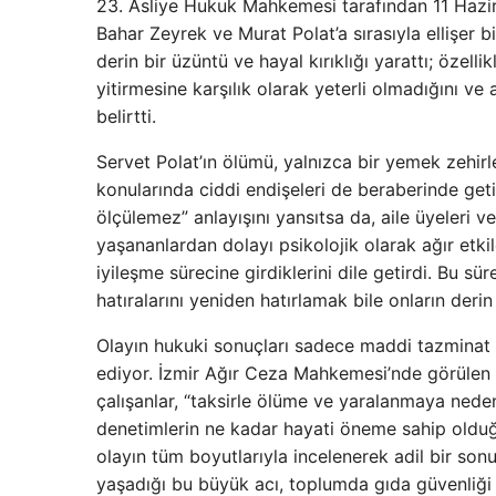
23. Asliye Hukuk Mahkemesi tarafından 11 Hazir
Bahar Zeyrek ve Murat Polat’a sırasıyla ellişer 
derin bir üzüntü ve hayal kırıklığı yarattı; özel
yitirmesine karşılık olarak yeterli olmadığını v
belirtti.
Servet Polat’ın ölümü, yalnızca bir yemek zehir
konularında ciddi endişeleri de beraberinde getir
ölçülemez” anlayışını yansıtsa da, aile üyeleri 
yaşananlardan dolayı psikolojik olarak ağır etki
iyileşme sürecine girdiklerini dile getirdi. Bu s
hatıralarını yeniden hatırlamak bile onların derin a
Olayın hukuki sonuçları sadece maddi tazminat i
ediyor. İzmir Ağır Ceza Mahkemesi’nde görülen 
çalışanlar, “taksirle ölüme ve yaralanmaya neden
denetimlerin ne kadar hayati öneme sahip olduğun
olayın tüm boyutlarıyla incelenerek adil bir sonu
yaşadığı bu büyük acı, toplumda gıda güvenliği v