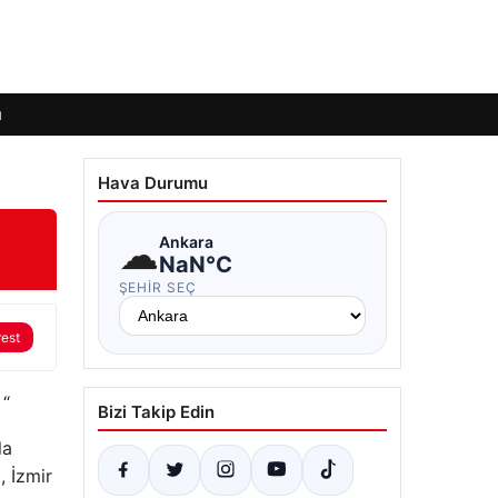
ı
Hava Durumu
☁
Ankara
NaN°C
ŞEHIR SEÇ
rest
 “
Bizi Takip Edin
la
, İzmir