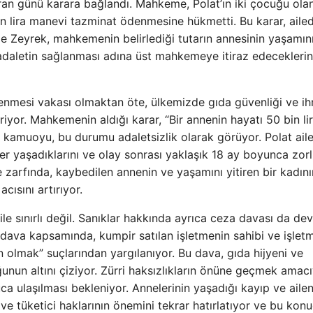
an günü karara bağlandı. Mahkeme, Polat’ın iki çocuğu ola
bin lira manevi tazminat ödenmesine hükmetti. Bu karar, aile
likle Zeyrek, mahkemenin belirlediği tutarın annesinin yaşamın
e adaletin sağlanması adına üst mahkemeye itiraz edeceklerin
lenmesi vakası olmaktan öte, ülkemizde gıda güvenliği ve i
iyor. Mahkemenin aldığı karar, “Bir annenin hayatı 50 bin lir
ve kamuoyu, bu durumu adaletsizlik olarak görüyor. Polat aile
ler yaşadıklarını ve olay sonrası yaklaşık 18 ay boyunca zorl
üre zarfında, kaybedilen annenin ve yaşamını yitiren bir kadını
cısını artırıyor.
le sınırlı değil. Sanıklar hakkında ayrıca ceza davası da d
dava kapsamında, kumpir satılan işletmenin sahibi ve işlet
 olmak” suçlarından yargılanıyor. Bu dava, gıda hijyeni ve
un altını çiziyor. Zürri haksızlıkların önüne geçmek amacı
ca ulaşılması bekleniyor. Annelerinin yaşadığı kayıp ve ailen
e tüketici haklarının önemini tekrar hatırlatıyor ve bu kon