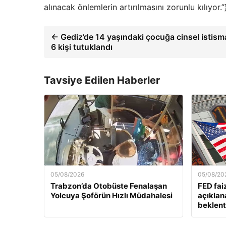
alınacak önlemlerin artırılmasını zorunlu kılıyor.”
← Gediz’de 14 yaşındaki çocuğa cinsel istism
6 kişi tutuklandı
Tavsiye Edilen Haberler
05/08/2026
05/08/20
Trabzon’da Otobüste Fenalaşan
FED fai
Yolcuya Şoförün Hızlı Müdahalesi
açıklan
beklenti