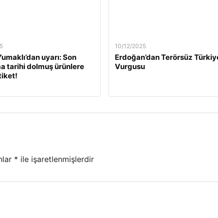
5
10/12/2025
umaklı’dan uyarı: Son
Erdoğan’dan Terörsüz Türkiy
a tarihi dolmuş ürünlere
Vurgusu
tiket!
nlar
*
ile işaretlenmişlerdir