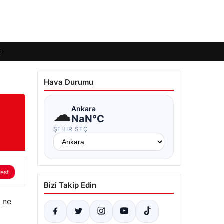
ı
Hava Durumu
☁
Ankara
NaN°C
ŞEHIR SEÇ
rest
Bizi Takip Edin
 ne