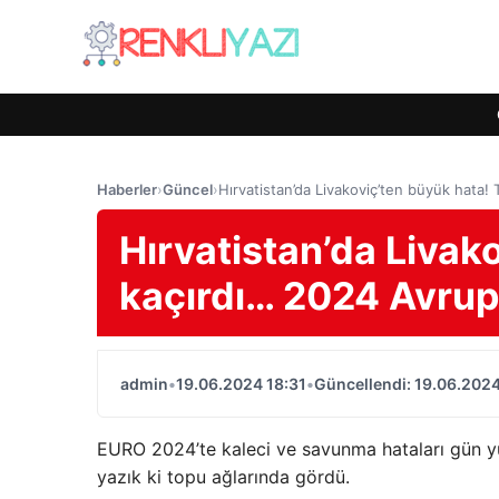
Haberler
›
Güncel
›
Hırvatistan’da Livakoviç’ten büyük hata
Hırvatistan’da Livak
kaçırdı… 2024 Avru
admin
•
19.06.2024 18:31
•
Güncellendi: 19.06.2024
EURO 2024’te kaleci ve savunma hataları gün y
yazık ki topu ağlarında gördü.