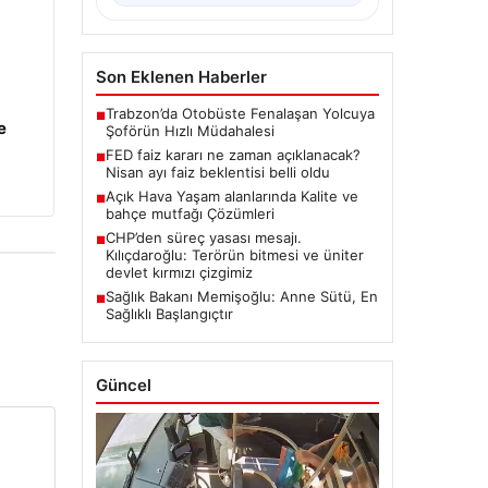
Son Eklenen Haberler
Trabzon’da Otobüste Fenalaşan Yolcuya
■
e
Şoförün Hızlı Müdahalesi
FED faiz kararı ne zaman açıklanacak?
■
Nisan ayı faiz beklentisi belli oldu
Açık Hava Yaşam alanlarında Kalite ve
■
bahçe mutfağı Çözümleri
CHP’den süreç yasası mesajı.
■
Kılıçdaroğlu: Terörün bitmesi ve üniter
devlet kırmızı çizgimiz
Sağlık Bakanı Memişoğlu: Anne Sütü, En
■
Sağlıklı Başlangıçtır
Güncel