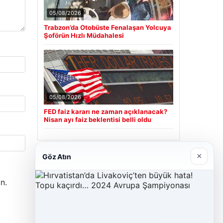
05/08/2026
Trabzon’da Otobüste Fenalaşan Yolcuya
Şoförün Hızlı Müdahalesi
05/08/2026
FED faiz kararı ne zaman açıklanacak?
Nisan ayı faiz beklentisi belli oldu
×
Göz Atın
Son Eklenen Firmalar
n.
Cengiz Sigorta
23/06/2026