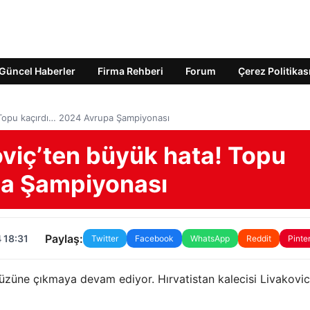
Güncel Haberler
Firma Rehberi
Forum
Çerez Politikas
! Topu kaçırdı… 2024 Avrupa Şampiyonası
oviç’ten büyük hata! Topu
pa Şampiyonası
Paylaş:
 18:31
Twitter
Facebook
WhatsApp
Reddit
Pinte
üzüne çıkmaya devam ediyor. Hırvatistan kalecisi Livakovic