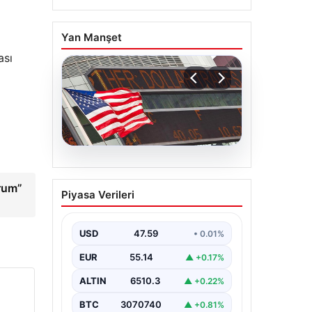
Yan Manşet
ası
05.08.2026
FED faiz kararı ne zaman
rum”
Piyasa Verileri
açıklanacak? Nisan ayı
faiz beklentisi belli oldu
USD
47.59
• 0.01%
EUR
55.14
▲ +0.17%
ALTIN
6510.3
▲ +0.22%
BTC
3070740
▲ +0.81%