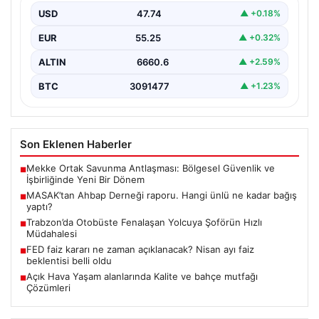
Bağışları ve Paranın Akibeti”, “content”: “ Son
USD
47.74
▲ +0.18%
dönemde…
EUR
55.25
▲ +0.32%
ALTIN
6660.6
▲ +2.59%
BTC
3091477
▲ +1.23%
Son Eklenen Haberler
Mekke Ortak Savunma Antlaşması: Bölgesel Güvenlik ve
■
İşbirliğinde Yeni Bir Dönem
MASAK’tan Ahbap Derneği raporu. Hangi ünlü ne kadar bağış
■
yaptı?
Trabzon’da Otobüste Fenalaşan Yolcuya Şoförün Hızlı
■
Müdahalesi
FED faiz kararı ne zaman açıklanacak? Nisan ayı faiz
■
beklentisi belli oldu
Açık Hava Yaşam alanlarında Kalite ve bahçe mutfağı
■
Çözümleri