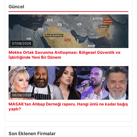
Güncel
07/08/2026
Mekke Ortak Savunma Antlaşması: Bölgesel Güvenlik ve
İşbirliğinde Yeni Bir Dönem
06/08/2026
MASAK’tan Ahbap Derneği raporu. Hangi ünlü ne kadar bağış
yaptı?
Son Eklenen Firmalar