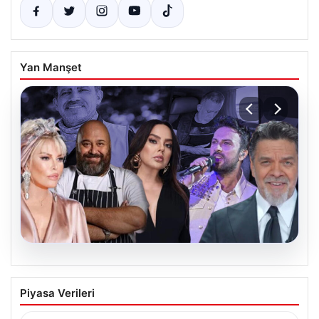
Yan Manşet
06.08.2026
MASAK’tan Ahbap Derneği raporu.
Piyasa Verileri
Hangi ünlü ne kadar bağış yaptı?
{“title”: “MASAK’tan Ahbap Derneği Raporu: Ünlülerin