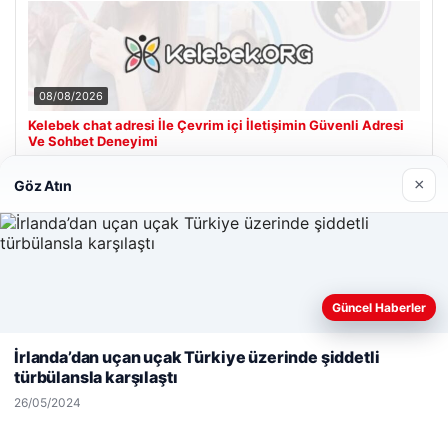
08/08/2026
Kelebek chat adresi İle Çevrim içi İletişimin Güvenli Adresi
Ve Sohbet Deneyimi
×
Göz Atın
Son Eklenen Firmalar
Güncel Haberler
Web sitemizi nasıl kullandığınızı daha iyi anlayabilmek,
deneyiminizi kişiselleştirmek ve geliştirmek amacıyla çerezler
İrlanda’dan uçan uçak Türkiye üzerinde şiddetli
kullanıyoruz.
Çerez Politikamız
türbülansla karşılaştı
Reddet
Kabul Et
26/05/2024