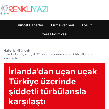
Güncel Haberler
Firma Rehberi
Forum
Çerez Politikası
Haberler
›
Güncel
›
İrlanda’dan uçan uçak Türkiye üzerinde şiddetli türbülansla
karşılaştı
İrlanda’dan uçan uçak
Türkiye üzerinde
şiddetli türbülansla
karşılaştı