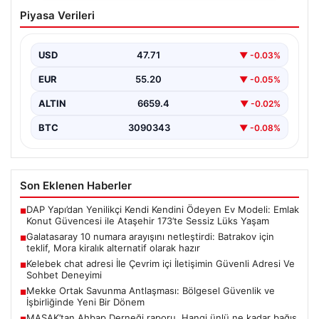
Galatasaray 10 numara arayışını
Piyasa Verileri
netleştirdi: Batrakov için teklif, Mora
kiralık alternatif olarak hazır
USD
47.71
▼ -0.03%
Galatasaray yönetimi, yaratıcı oyun kurucu arayışında
önemli bir adım attı ve genç yetenek Aleksey…
EUR
55.20
▼ -0.05%
ALTIN
6659.4
▼ -0.02%
BTC
3090343
▼ -0.08%
Son Eklenen Haberler
DAP Yapı’dan Yenilikçi Kendi Kendini Ödeyen Ev Modeli: Emlak
■
Konut Güvencesi ile Ataşehir 173’te Sessiz Lüks Yaşam
Galatasaray 10 numara arayışını netleştirdi: Batrakov için
■
teklif, Mora kiralık alternatif olarak hazır
Kelebek chat adresi İle Çevrim içi İletişimin Güvenli Adresi Ve
■
Sohbet Deneyimi
Mekke Ortak Savunma Antlaşması: Bölgesel Güvenlik ve
■
İşbirliğinde Yeni Bir Dönem
MASAK’tan Ahbap Derneği raporu. Hangi ünlü ne kadar bağış