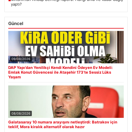
■
yaptı?
Güncel
09/08/2026
DAP Yapı’dan Yenilikçi Kendi Kendini Ödeyen Ev Modeli:
Emlak Konut Güvencesi ile Ataşehir 173’te Sessiz Lüks
Yaşam
08/08/2026
Galatasaray 10 numara arayışını netleştirdi: Batrakov için
teklif, Mora kiralık alternatif olarak hazır