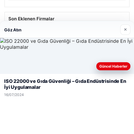
Son Eklenen Firmalar
×
Göz Atın
Güncel Haberler
Web sitemizi nasıl kullandığınızı daha iyi anlayabilmek,
deneyiminizi kişiselleştirmek ve geliştirmek amacıyla çerezler
ISO 22000 ve Gıda Güvenliği – Gıda Endüstrisinde En
kullanıyoruz.
Çerez Politikamız
İyi Uygulamalar
Reddet
Kabul Et
16/07/2024