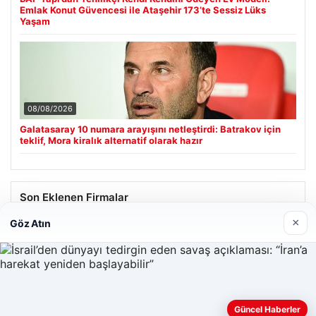
Emlak Konut Güvencesi ile Ataşehir 173’te Sessiz Lüks
Yaşam
08/08/2026
Galatasaray 10 numara arayışını netleştirdi: Batrakov için
teklif, Mora kiralık alternatif olarak hazır
Son Eklenen Firmalar
×
Göz Atın
Güncel Haberler