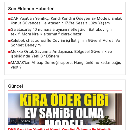
Son Eklenen Haberler
DAP Yapı’dan Yenilikçi Kendi Kendini Ödeyen Ev Modeli: Emlak
■
Konut Güvencesi ile Ataşehir 173’te Sessiz Lüks Yaşam
Galatasaray 10 numara arayışını netleştirdi: Batrakov için
■
teklif, Mora kiralık alternatif olarak hazır
Kelebek chat adresi İle Çevrim içi İletişimin Güvenli Adresi Ve
■
Sohbet Deneyimi
Mekke Ortak Savunma Antlaşması: Bölgesel Güvenlik ve
■
İşbirliğinde Yeni Bir Dönem
MASAK’tan Ahbap Derneği raporu. Hangi ünlü ne kadar bağış
■
yaptı?
Güncel
09/08/2026
DAP Yapı’dan Yenilikçi Kendi Kendini Ödeyen Ev Modeli: