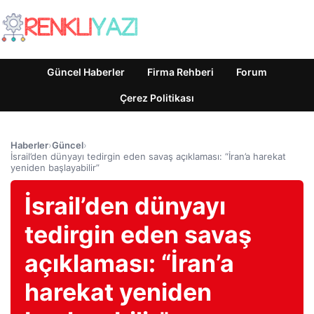
Güncel Haberler
Firma Rehberi
Forum
Çerez Politikası
Haberler
›
Güncel
›
İsrail’den dünyayı tedirgin eden savaş açıklaması: “İran’a harekat
yeniden başlayabilir”
İsrail’den dünyayı
tedirgin eden savaş
açıklaması: “İran’a
harekat yeniden