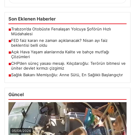
Son Eklenen Haberler
Trabzon’da Otobüste Fenalaşan Yolcuya Şoförün Hızlı
■
Müdahalesi
FED faiz kararı ne zaman açıklanacak? Nisan ayı faiz
■
beklentisi belli oldu
Açık Hava Yaşam alanlarında Kalite ve bahçe mutfağı
■
Çözümleri
CHP’den süreç yasası mesajı. Kılıçdaroğlu: Terörün bitmesi ve
■
üniter devlet kırmızı çizgimiz
Sağlık Bakanı Memişoğlu: Anne Sütü, En Sağlıklı Başlangıçtır
■
Güncel
05/08/2026