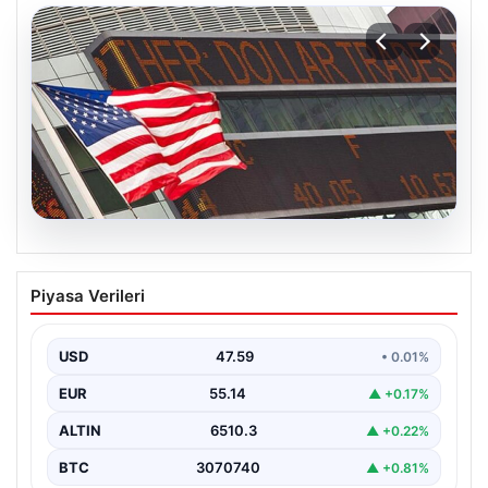
05.08.2026
FED faiz kararı ne zaman açıklanacak?
Piyasa Verileri
Nisan ayı faiz beklentisi belli oldu
USD
47.59
• 0.01%
EUR
55.14
▲ +0.17%
ALTIN
6510.3
▲ +0.22%
BTC
3070740
▲ +0.81%