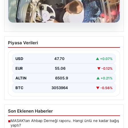
05.08.2026
Trabzon’da Otobüste Fenalaşan
Piyasa Verileri
Yolcuya Şoförün Hızlı Müdahalesi
Trabzon’da halk otobüsünde aniden rahatsızlanan 76
yaşındaki yolcu Hasan Öner’in hayatı, şoför Sinan
USD
47.70
▲ +0.07%
Erdoğan’ın…
EUR
55.06
▼ -0.12%
ALTIN
6505.9
▲ +0.21%
BTC
3053964
▼ -0.56%
Son Eklenen Haberler
MASAK’tan Ahbap Derneği raporu. Hangi ünlü ne kadar bağış
■
yaptı?