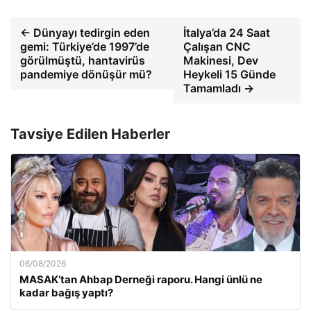
← Dünyayı tedirgin eden
İtalya’da 24 Saat
gemi: Türkiye’de 1997’de
Çalışan CNC
görülmüştü, hantavirüs
Makinesi, Dev
pandemiye dönüşür mü?
Heykeli 15 Günde
Tamamladı →
Tavsiye Edilen Haberler
06/08/2026
MASAK’tan Ahbap Derneği raporu. Hangi ünlü ne
kadar bağış yaptı?