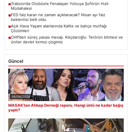
Trabzon’da Otobüste Fenalaşan Yolcuya Şoförün Hızlı
■
Müdahalesi
FED faiz kararı ne zaman açıklanacak? Nisan ayı faiz
■
beklentisi belli oldu
Açık Hava Yaşam alanlarında Kalite ve bahçe mutfağı
■
Çözümleri
CHP’den süreç yasası mesajı. Kılıçdaroğlu: Terörün bitmesi ve
■
üniter devlet kırmızı çizgimiz
Güncel
06/08/2026
MASAK’tan Ahbap Derneği raporu. Hangi ünlü ne kadar bağış
yaptı?