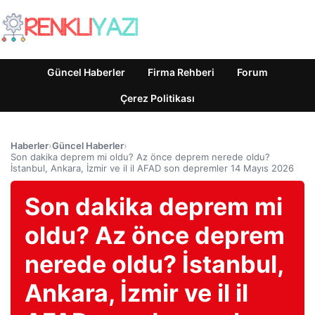
Güncel Haberler
Firma Rehberi
Forum
Çerez Politikası
Haberler
›
Güncel Haberler
›
Son dakika deprem mi oldu? Az önce deprem nerede oldu?
İstanbul, Ankara, İzmir ve il il AFAD son depremler 14 Mayıs 2026
Son dakika deprem mi
oldu? Az önce deprem
nerede oldu? İstanbul,
Ankara, İzmir ve il il