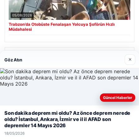
05/08/2026
Trabzon’da Otobüste Fenalaşan Yolcuya Şoförün Hızlı
Müdahalesi
Son Eklenen Firmalar
×
Göz Atın
Güncel Haberler
Web sitemizi nasıl kullandığınızı daha iyi anlayabilmek,
Son dakika deprem mi oldu? Az önce deprem nerede
deneyiminizi kişiselleştirmek ve geliştirmek amacıyla çerezler
oldu? İstanbul, Ankara, İzmir ve il il AFAD son
kullanıyoruz.
Çerez Politikamız
depremler 14 Mayıs 2026
Reddet
Kabul Et
18/05/2026