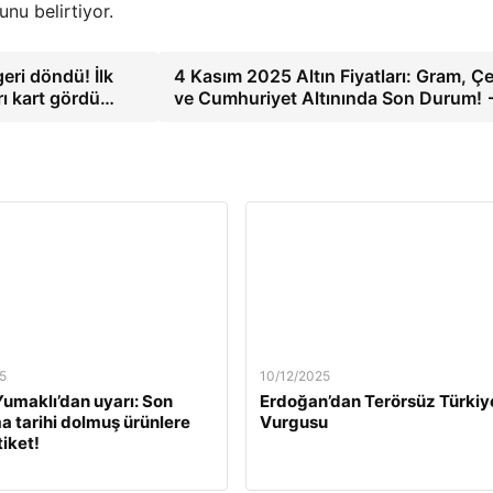
nu belirtiyor.
eri döndü! İlk
4 Kasım 2025 Altın Fiyatları: Gram, Ç
rı kart gördü…
ve Cumhuriyet Altınında Son Durum!
5
10/12/2025
umaklı’dan uyarı: Son
Erdoğan’dan Terörsüz Türkiy
a tarihi dolmuş ürünlere
Vurgusu
tiket!