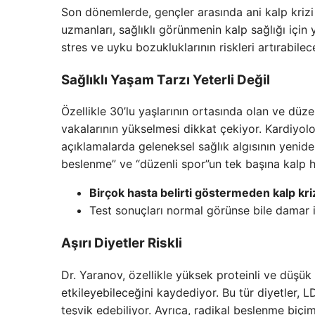
Son dönemlerde, gençler arasında ani kalp krizi o
uzmanları, sağlıklı görünmenin kalp sağlığı için ye
stres ve uyku bozukluklarının riskleri artırabilec
Sağlıklı Yaşam Tarzı Yeterli Değil
Özellikle 30’lu yaşlarının ortasında olan ve düze
vakalarının yükselmesi dikkat çekiyor. Kardiyo
açıklamalarda geleneksel sağlık algısının yenide
beslenme” ve “düzenli spor”un tek başına kalp ha
Birçok hasta belirti göstermeden kalp kriz
Test sonuçları normal görünse bile damar i
Aşırı Diyetler Riskli
Dr. Yaranov, özellikle yüksek proteinli ve düşük
etkileyebileceğini kaydediyor. Bu tür diyetler, 
teşvik edebiliyor. Ayrıca, radikal beslenme biçi