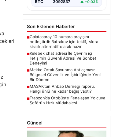
BTC
3092837
▲ +0.03%
Son Eklenen Haberler
ya
Galatasaray 10 numara arayışını
■
cekleri
netleştirdi: Batrakov için teklif, Mora
kiralık alternatif olarak hazır
Kelebek chat adresi İle Çevrim içi
■
İletişimin Güvenli Adresi Ve Sohbet
Deneyimi
Mekke Ortak Savunma Antlaşması:
■
Bölgesel Güvenlik ve İşbirliğinde Yeni
azı
Bir Dönem
çin
MASAK’tan Ahbap Derneği raporu.
■
Hangi ünlü ne kadar bağış yaptı?
Trabzon’da Otobüste Fenalaşan Yolcuya
■
Şoförün Hızlı Müdahalesi
Güncel