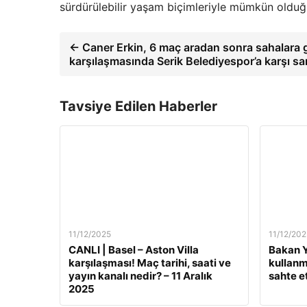
sürdürülebilir yaşam biçimleriyle mümkün olduğu
← Caner Erkin, 6 maç aradan sonra sahalara g
karşılaşmasında Serik Belediyespor’a karşı sa
Tavsiye Edilen Haberler
11/12/2025
11/12/202
CANLI | Basel – Aston Villa
Bakan Y
karşılaşması! Maç tarihi, saati ve
kullanm
yayın kanalı nedir? – 11 Aralık
sahte e
2025