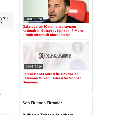
eyrek
08/08/2026
 →
Galatasaray 10 numara arayışını
netleştirdi: Batrakov için teklif, Mora
kiralık alternatif olarak hazır
08/08/2026
Kelebek chat adresi İle Çevrim içi
İletişimin Güvenli Adresi Ve Sohbet
Deneyimi
e
Son Eklenen Firmalar