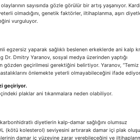
laylarının sayısında gözle görülür bir artış yaşanıyor. Kardi
terli olmadığını, genetik faktörler, iltihaplanma, aşırı diyetl
eğini vurguluyor.
nli egzersiz yaparak sağlıklı beslenen erkeklerde ani kalp kr
log Dr. Dmitry Yaranov, sosyal medya üzerinden yaptığı
n gözden geçirilmesi gerektiğini belirtiyor. Yaranov, “Temiz
stalıklarını önlemekte yeterli olmayabileceğini ifade ediyor
i geçiriyor.
çindeki plaklar ani tıkanmalara neden olabiliyor.
 karbonhidratlı diyetlerin kalp-damar sağlığını olumsuz
LDL (kötü kolesterol) seviyesini artırarak damar içi plak olu
mlerinin damar iç yüzeyine zarar verebileceğini ve iltihaplan