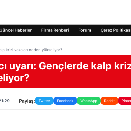
Güncel Haberler
Firma Rehberi
Forum
Çerez Politikas
lp krizi vakaları neden yükseliyor?
ı uyarı: Gençlerde kalp kriz
liyor?
Paylaş:
21:29
Twitter
Facebook
WhatsApp
Reddit
Pinte