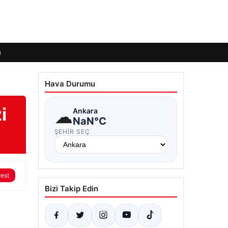
ı
Hava Durumu
i
☁
Ankara
NaN°C
ŞEHIR SEÇ
rest
Bizi Takip Edin