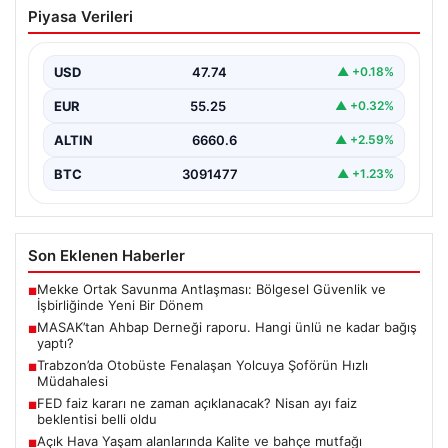
MASAK’tan Ahbap Derneği raporu.
Piyasa Verileri
Hangi ünlü ne kadar bağış yaptı?
{“title”: “MASAK’tan Ahbap Derneği Raporu: Ünlülerin
Bağışları ve Paranın Akibeti”, “content”: “ Son
USD
47.74
▲ +0.18%
dönemde…
EUR
55.25
▲ +0.32%
ALTIN
6660.6
▲ +2.59%
BTC
3091477
▲ +1.23%
Son Eklenen Haberler
Mekke Ortak Savunma Antlaşması: Bölgesel Güvenlik ve
■
İşbirliğinde Yeni Bir Dönem
MASAK’tan Ahbap Derneği raporu. Hangi ünlü ne kadar bağış
■
yaptı?
Trabzon’da Otobüste Fenalaşan Yolcuya Şoförün Hızlı
■
Müdahalesi
FED faiz kararı ne zaman açıklanacak? Nisan ayı faiz
■
beklentisi belli oldu
Açık Hava Yaşam alanlarında Kalite ve bahçe mutfağı
■