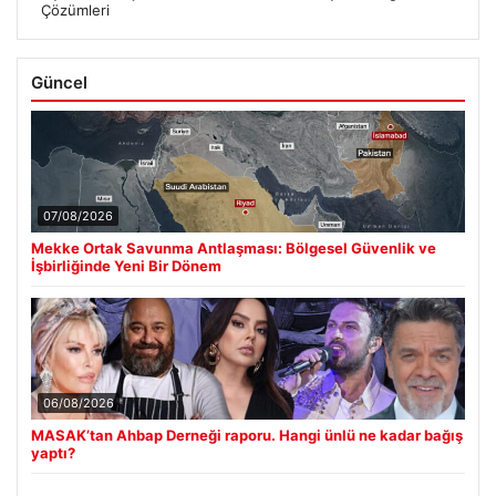
Çözümleri
Güncel
07/08/2026
Mekke Ortak Savunma Antlaşması: Bölgesel Güvenlik ve
İşbirliğinde Yeni Bir Dönem
06/08/2026
MASAK’tan Ahbap Derneği raporu. Hangi ünlü ne kadar bağış
yaptı?