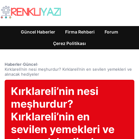
Güncel Haberler
Firma Rehberi
Forum
Çerez Politikası
Haberler
›
Güncel
›
Kırklareli’nin nesi meşhurdur? Kırklareli’nin en sevilen yemekleri ve
alınacak hediyeler
Kırklareli’nin nesi
meşhurdur?
Kırklareli’nin en
sevilen yemekleri ve