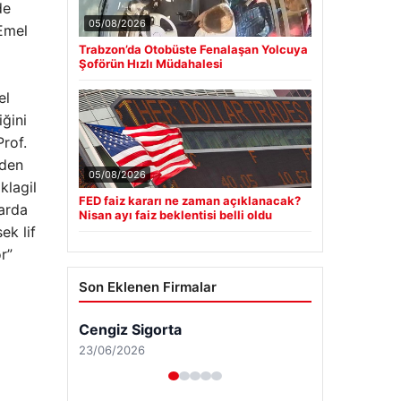
de
05/08/2026
Emel
Trabzon’da Otobüste Fenalaşan Yolcuya
Şoförün Hızlı Müdahalesi
el
iğini
Prof.
nden
05/08/2026
klagil
FED faiz kararı ne zaman açıklanacak?
arda
Nisan ayı faiz beklentisi belli oldu
ek lif
r”
Son Eklenen Firmalar