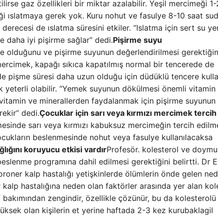
ilirse gaz özellikleri bir miktar azalabilir. Yeşil mercimeği 1
eği ıslatmaya gerek yok. Kuru nohut ve fasulye 8-10 saat su
ik derecesi de ıslatma süresini etkiler. “Islatma için sert su ye
e daha iyi pişirme sağlar” dedi.
Pişirme suyu
me olduğunu ve pişirme suyunun değerlendirilmesi gerektiğin
l mercimek, kapağı sıkıca kapatılmış normal bir tencerede de
ede pişme süresi daha uzun olduğu için düdüklü tencere kullan
yeterli olabilir. “Yemek suyunun dökülmesi önemli vitamin
 vitamin ve minerallerden faydalanmak için pişirme suyunun 
ekir” dedi.
Çocuklar için sarı veya kırmızı mercimek tercih
mesinde sarı veya kırmızı kabuksuz mercimeğin tercih edilm
Çocukların beslenmesinde nohut veya fasulye kullanılacaksa
ğlığını koruyucu etkisi vardır
Profesör. kolesterol ve doym
 beslenme programına dahil edilmesi gerektiğini belirtti. Dr 
oroner kalp hastalığı yetişkinlerde ölümlerin önde gelen ned
r kalp hastalığına neden olan faktörler arasında yer alan kol
f bakımından zengindir, özellikle çözünür, bu da kolesterolü
ksek olan kişilerin et yerine haftada 2-3 kez kurubaklagil