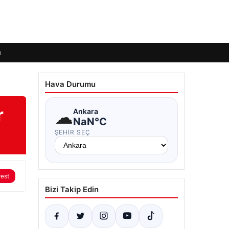
ı
Hava Durumu
r
☁
Ankara
NaN°C
ŞEHIR SEÇ
rest
Bizi Takip Edin