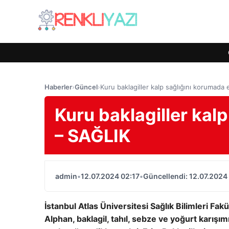
Haberler
›
Güncel
›
Kuru baklagiller kalp sağlığını korumada e
Kuru baklagiller kalp
– SAĞLIK
admin
•
12.07.2024 02:17
•
Güncellendi: 12.07.2024
İstanbul Atlas Üniversitesi Sağlık Bilimleri Fa
Alphan, baklagil, tahıl, sebze ve yoğurt karışı