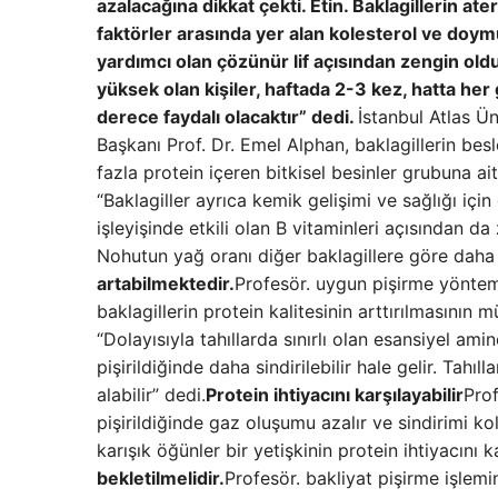
azalacağına dikkat çekti. Etin. Baklagillerin a
faktörler arasında yer alan kolesterol ve doym
yardımcı olan çözünür lif açısından zengin ol
yüksek olan kişiler, haftada 2-3 kez, hatta her
derece faydalı olacaktır” dedi.
İstanbul Atlas Ün
Başkanı Prof. Dr. Emel Alphan, baklagillerin bes
fazla protein içeren bitkisel besinler grubuna ait
“Baklagiller ayrıca kemik gelişimi ve sağlığı içi
işleyişinde etkili olan B vitaminleri açısından d
Nohutun yağ oranı diğer baklagillere göre daha 
artabilmektedir.
Profesör. uygun pişirme yöntemi
baklagillerin protein kalitesinin arttırılmasının
“Dolayısıyla tahıllarda sınırlı olan esansiyel amino
pişirildiğinde daha sindirilebilir hale gelir. Tahı
alabilir” dedi.
Protein ihtiyacını karşılayabilir
Prof
pişirildiğinde gaz oluşumu azalır ve sindirimi kol
karışık öğünler bir yetişkinin protein ihtiyacını ka
bekletilmelidir.
Profesör. bakliyat pişirme işlemin