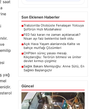
-2 saat
da
rine
Son Eklenen Haberler
Trabzon’da Otobüste Fenalaşan Yolcuya
i
■
Şoförün Hızlı Müdahalesi
FED faiz kararı ne zaman açıklanacak?
■
ılır.
Nisan ayı faiz beklentisi belli oldu
 ve
Açık Hava Yaşam alanlarında Kalite ve
■
bahçe mutfağı Çözümleri
emilip
CHP’den süreç yasası mesajı.
■
Kılıçdaroğlu: Terörün bitmesi ve üniter
devlet kırmızı çizgimiz
esi
Sağlık Bakanı Memişoğlu: Anne Sütü, En
■
Sağlıklı Başlangıçtır
uş yağ
Emel
Güncel
enidir.
esterol