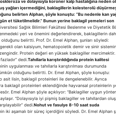
teroskleroza ve dolayısıyla koroner kalp hastalığına neden o
uş yağları içermediğini, baklagillerin kolesterolü düşürme
duğunu belirten Alphan, şöyle konuştu: “Bu nedenle kan ya
 gün et tüketilmelidir.” Bunun yerine baklagil yemeleri son
iversitesi Sağlık Bilimleri Fakültesi Beslenme ve Diyetetik 
lenmedeki yeri ve önemini değerlendirerek, baklagillerin da
 olduğunu belirtti. Prof. Dr. Emel Alphan, şunları söyledi:
n gerekli olan kalsiyum, hematopoietik demir ve sinir sistemi
a zengindir. Protein değeri en yüksek baklagiller mercimektir.
fazladır” dedi.
Tahıllarla karıştırıldığında protein kalitesi
nin uygulanması ve tahıllarla karıştırılması durumunda
 mümkün olduğunu belirtti. Dr. Emel Alphan, şöyle konuştu:
 asit lisin, baklagil proteinleri ile dengelenebilir. Ayrıca
llara baklagil proteinleri eklendiğinde hayvansal proteinlerin y
esör. Emel Alphan şöyle açıklıyor: “Baklagiller uygun yönte
aylaşır. “Dolayısıyla iyi pişmiş baklagiller ve tahıllardan olu
rşılayabilir” dedi.
Nohut ve fasulye 8-10 saat suda
in iki aşamalı bir süreç içerdiğini söyledi. Dr. Emel Alphan ş