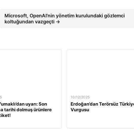
Microsoft, OpenAI’nin yönetim kurulundaki gözlemci
koltuğundan vazgeçti →
5
10/12/2025
umaklı’dan uyarı: Son
Erdoğan’dan Terörsüz Türkiy
a tarihi dolmuş ürünlere
Vurgusu
tiket!