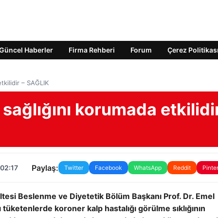
Güncel Haberler
Firma Rehberi
Forum
Çerez Politikas
tkilidir – SAĞLIK
 sağlığını korumada etkilidi
Paylaş:
 02:17
Twitter
Facebook
WhatsApp
Reddit
Pinte
kültesi Beslenme ve Diyetetik Bölüm Başkanı Prof. Dr. Emel
mı tüketenlerde koroner kalp hastalığı görülme sıklığının