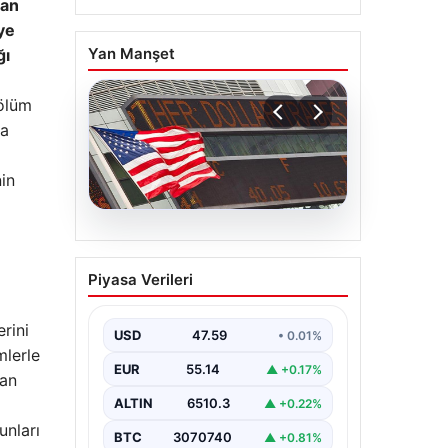
lan
ye
Yan Manşet
ğı
Bölüm
ha
nin
05.08.2026
FED faiz kararı ne zaman
Piyasa Verileri
açıklanacak? Nisan ayı
faiz beklentisi belli oldu
erini
USD
47.59
• 0.01%
mlerle
EUR
55.14
▲ +0.17%
şan
ALTIN
6510.3
▲ +0.22%
unları
BTC
3070740
▲ +0.81%