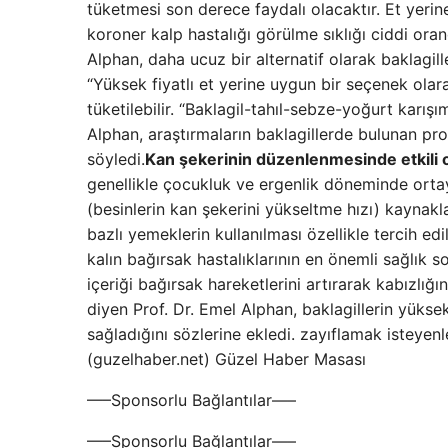
tüketmesi son derece faydalı olacaktır. Et yerine
koroner kalp hastalığı görülme sıklığı ciddi oran
Alphan, daha ucuz bir alternatif olarak baklagill
“Yüksek fiyatlı et yerine uygun bir seçenek olar
tüketilebilir. “Baklagil-tahıl-sebze-yoğurt karış
Alphan, araştırmaların baklagillerde bulunan prot
söyledi.
Kan şekerinin düzenlenmesinde etkili ol
genellikle çocukluk ve ergenlik döneminde ortay
(besinlerin kan şekerini yükseltme hızı) kaynak
bazlı yemeklerin kullanılması özellikle tercih edi
kalın bağırsak hastalıklarının en önemli sağlık sor
içeriği bağırsak hareketlerini artırarak kabızlığ
diyen Prof. Dr. Emel Alphan, baklagillerin yüksek 
sağladığını sözlerine ekledi. zayıflamak isteyenle
(guzelhaber.net) Güzel Haber Masası
—–Sponsorlu Bağlantılar—–
—–Sponsorlu Bağlantılar—–