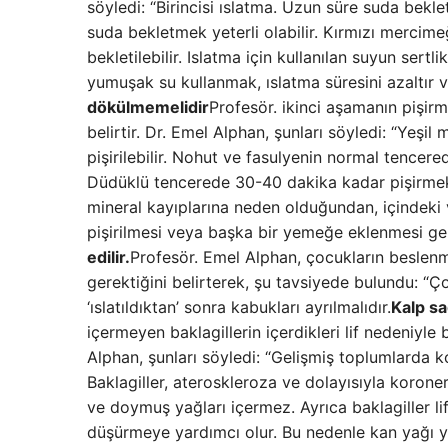
söyledi: “Birincisi ıslatma. Uzun süre suda beklet
suda bekletmek yeterli olabilir. Kırmızı mercim
bekletilebilir. Islatma için kullanılan suyun sertl
yumuşak su kullanmak, ıslatma süresini azaltır v
dökülmemelidir
Profesör. ikinci aşamanın pişir
belirtir. Dr. Emel Alphan, şunları söyledi: “Yeşi
pişirilebilir. Nohut ve fasulyenin normal tencer
Düdüklü tencerede 30-40 dakika kadar pişirmek 
mineral kayıplarına neden olduğundan, içindeki
pişirilmesi veya başka bir yemeğe eklenmesi ger
edilir.
Profesör. Emel Alphan, çocukların beslen
gerektiğini belirterek, şu tavsiyede bulundu: “
‘ıslatıldıktan’ sonra kabukları ayrılmalıdır.
Kalp sa
içermeyen baklagillerin içerdikleri lif nedeniyle
Alphan, şunları söyledi: “Gelişmiş toplumlarda k
Baklagiller, ateroskleroza ve dolayısıyla korone
ve doymuş yağları içermez. Ayrıca baklagiller li
düşürmeye yardımcı olur. Bu nedenle kan yağı yü