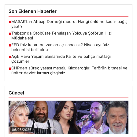
Son Eklenen Haberler
MASAK’tan Ahbap Derneği raporu. Hangi ünlü ne kadar bağış
■
yaptı?
Trabzon’da Otobüste Fenalaşan Yolcuya Şoförün Hızlı
■
Müdahalesi
FED faiz kararı ne zaman açıklanacak? Nisan ayı faiz
■
beklentisi belli oldu
Açık Hava Yaşam alanlarında Kalite ve bahçe mutfağı
■
Çözümleri
CHP’den süreç yasası mesajı. Kılıçdaroğlu: Terörün bitmesi ve
■
üniter devlet kırmızı çizgimiz
Güncel
06/08/2026