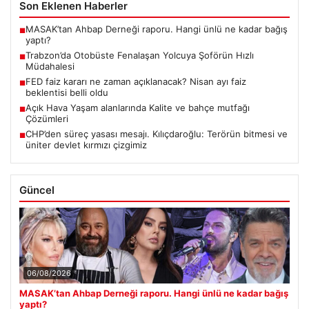
Son Eklenen Haberler
MASAK’tan Ahbap Derneği raporu. Hangi ünlü ne kadar bağış
■
yaptı?
Trabzon’da Otobüste Fenalaşan Yolcuya Şoförün Hızlı
■
Müdahalesi
FED faiz kararı ne zaman açıklanacak? Nisan ayı faiz
■
beklentisi belli oldu
Açık Hava Yaşam alanlarında Kalite ve bahçe mutfağı
■
Çözümleri
CHP’den süreç yasası mesajı. Kılıçdaroğlu: Terörün bitmesi ve
■
üniter devlet kırmızı çizgimiz
Güncel
06/08/2026
MASAK’tan Ahbap Derneği raporu. Hangi ünlü ne kadar bağış
yaptı?