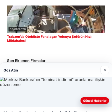
05/08/2026
Trabzon’da Otobüste Fenalaşan Yolcuya Şoförün Hızlı
Müdahalesi
Son Eklenen Firmalar
×
Göz Atın
Güncel Haberler
Web sitemizi nasıl kullandığınızı daha iyi anlayabilmek,
deneyiminizi kişiselleştirmek ve geliştirmek amacıyla çerezler