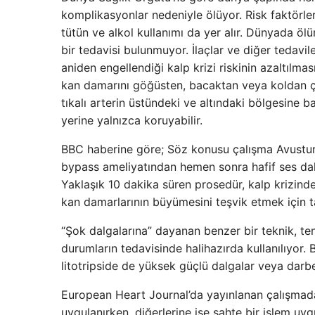
komplikasyonlar nedeniyle ölüyor. Risk faktörle
tütün ve alkol kullanımı da yer alır. Dünyada ölü
bir tedavisi bulunmuyor. İlaçlar ve diğer tedavil
aniden engellendiği kalp krizi riskinin azaltılmas
kan damarını göğüsten, bacaktan veya koldan çık
tıkalı arterin üstündeki ve altındaki bölgesine 
yerine yalnızca koruyabilir.
BBC haberine göre; Söz konusu çalışma Avusturya
bypass ameliyatından hemen sonra hafif ses dalg
Yaklaşık 10 dakika süren prosedür, kalp krizin
kan damarlarının büyümesini teşvik etmek için ta
“Şok dalgalarına” dayanan benzer bir teknik, te
durumların tedavisinde halihazırda kullanılıyor. 
litotripside de yüksek güçlü dalgalar veya darbele
European Heart Journal’da yayınlanan çalışmada,
uygulanırken, diğerlerine ise sahte bir işlem uyg