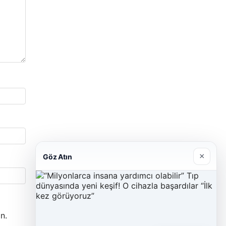
×
Göz Atın
n.