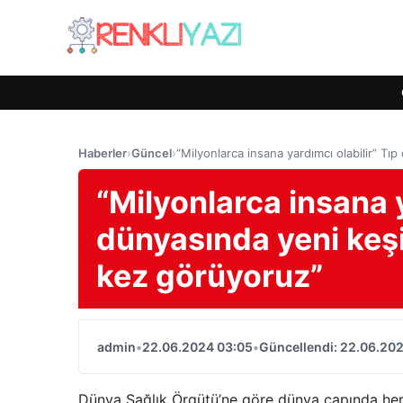
Haberler
›
Güncel
›
“Milyonlarca insana yardımcı olabilir” Tıp
“Milyonlarca insana y
dünyasında yeni keşif
kez görüyoruz”
admin
•
22.06.2024 03:05
•
Güncellendi: 22.06.20
Dünya Sağlık Örgütü’ne göre dünya çapında her y