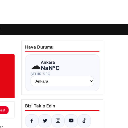
ı
Hava Durumu
☁
Ankara
NaN°C
ŞEHIR SEÇ
Bizi Takip Edin
rest
er