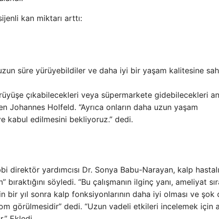
jenli kan miktarı arttı:
zun süre yürüyebildiler ve daha iyi bir yaşam kalitesine sah
rüyüşe çıkabilecekleri veya süpermarkete gidebilecekleri a
nden Johannes Holfeld. “Ayrıca onların daha uzun yaşam
e kabul edilmesini bekliyoruz.” dedi.
bbi direktör yardımcısı Dr. Sonya Babu-Narayan, kalp hastalı
n” bıraktığını söyledi. “Bu çalışmanın ilginç yanı, ameliyat sı
in bir yıl sonra kalp fonksiyonlarının daha iyi olması ve şok 
görülmesidir” dedi. “Uzun vadeli etkileri incelemek için a
.” Ekledi.