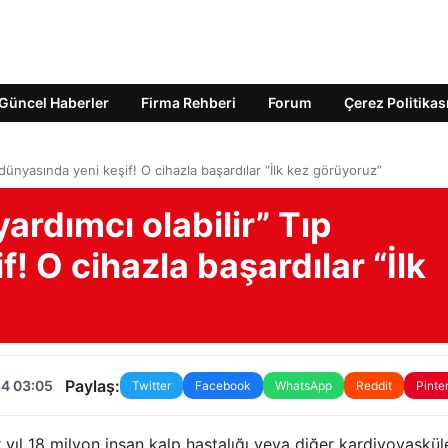
Güncel Haberler
Firma Rehberi
Forum
Çerez Politikas
 dünyasında yeni keşif! O cihazla başardılar “İlk kez görüyoruz”
ardımcı olabilir” Tıp
! O cihazla başardılar “İlk
Paylaş:
24 03:05
Twitter
Facebook
WhatsApp
Reddit
Pinte
ıl 18 milyon insan kalp hastalığı veya diğer kardiyovaskül