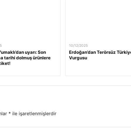
5
10/12/2025
umaklı’dan uyarı: Son
Erdoğan’dan Terörsüz Türkiy
a tarihi dolmuş ürünlere
Vurgusu
tiket!
nlar
*
ile işaretlenmişlerdir