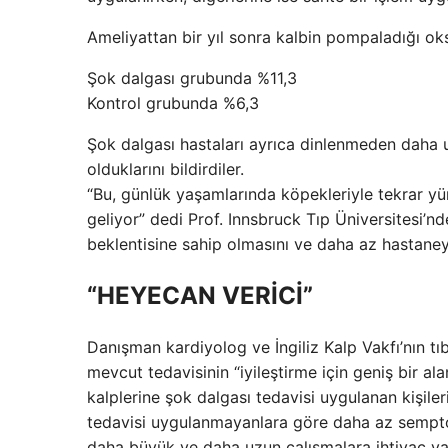
Ameliyattan bir yıl sonra kalbin pompaladığı oksi
Şok dalgası grubunda %11,3
Kontrol grubunda %6,3
Şok dalgası hastaları ayrıca dinlenmeden daha u
olduklarını bildirdiler.
“Bu, günlük yaşamlarında köpekleriyle tekrar yü
geliyor” dedi Prof. Innsbruck Tıp Üniversitesi’
beklentisine sahip olmasını ve daha az hastaney
“HEYECAN VERİCİ”
Danışman kardiyolog ve İngiliz Kalp Vakfı’nın tı
mevcut tedavisinin “iyileştirme için geniş bir ala
kalplerine şok dalgası tedavisi uygulanan kişiler
tedavisi uygulanmayanlara göre daha az semptom 
daha büyük ve daha uzun çalışmalara ihtiyaç var