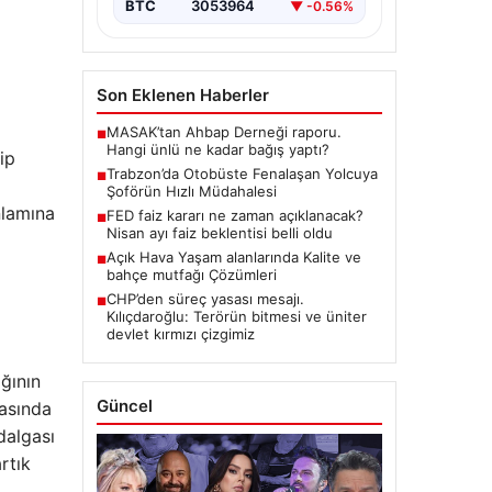
BTC
3053964
▼ -0.56%
Son Eklenen Haberler
MASAK’tan Ahbap Derneği raporu.
■
Hangi ünlü ne kadar bağış yaptı?
ip
Trabzon’da Otobüste Fenalaşan Yolcuya
■
Şoförün Hızlı Müdahalesi
nlamına
FED faiz kararı ne zaman açıklanacak?
■
Nisan ayı faiz beklentisi belli oldu
Açık Hava Yaşam alanlarında Kalite ve
■
bahçe mutfağı Çözümleri
CHP’den süreç yasası mesajı.
■
Kılıçdaroğlu: Terörün bitmesi ve üniter
devlet kırmızı çizgimiz
ğının
Güncel
rasında
dalgası
rtık