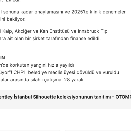
ı yıl sonuna kadar onaylamasını ve 2025’te klinik denemeler
ni bekliyor.
 Kalp, Akciğer ve Kan Enstitüsü ve Innsbruck Tıp
a ait olan bir şirket tarafından finanse edildi.
IN
’de korkutan yangın! hızla yayıldı
rüyor”! CHP’li belediye meclis üyesi dövüldü ve vuruldu
alar arasında silahlı çatışma: 28 yaralı
entley İstanbul Silhouette koleksiyonunun tanıtımı – OTO
→