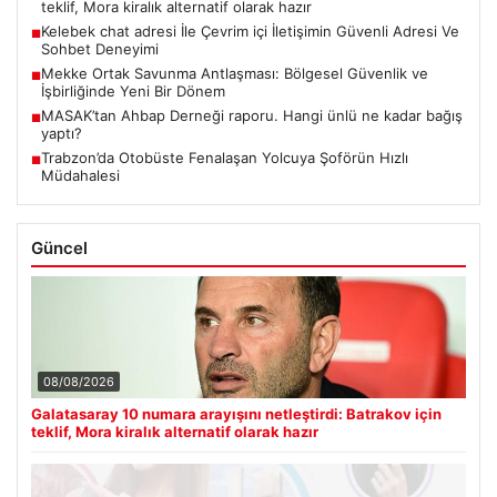
teklif, Mora kiralık alternatif olarak hazır
Kelebek chat adresi İle Çevrim içi İletişimin Güvenli Adresi Ve
■
Sohbet Deneyimi
Mekke Ortak Savunma Antlaşması: Bölgesel Güvenlik ve
■
İşbirliğinde Yeni Bir Dönem
MASAK’tan Ahbap Derneği raporu. Hangi ünlü ne kadar bağış
■
yaptı?
Trabzon’da Otobüste Fenalaşan Yolcuya Şoförün Hızlı
■
Müdahalesi
Güncel
08/08/2026
Galatasaray 10 numara arayışını netleştirdi: Batrakov için
teklif, Mora kiralık alternatif olarak hazır