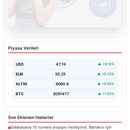
08.08.2026
Kelebek chat adresi İle Çevrim içi
Piyasa Verileri
İletişimin Güvenli Adresi Ve Sohbet
Deneyimi
USD
47.74
▲ +0.18%
Sanal çağında bireylerin kaliteli bir tarzda irtibat kurması
kritik bir önem ifade etmektedir. Halen…
EUR
55.25
▲ +0.32%
ALTIN
6660.6
▲ +2.59%
BTC
3091477
▲ +1.23%
Son Eklenen Haberler
Galatasaray 10 numara arayışını netleştirdi: Batrakov için
■