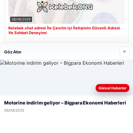
08/08/2026
Kelebek chat adresi İle Çevrim içi İletişimin Güvenli Adresi
Ve Sohbet Deneyimi
×
Göz Atın
Son Eklenen Firmalar
Web sitemizi nasıl kullandığınızı daha iyi anlayabilmek,
Güncel Haberler
deneyiminizi kişiselleştirmek ve geliştirmek amacıyla çerezler
kullanıyoruz.
Çerez Politikamız
Motorine indirim geliyor – Bigpara Ekonomi Haberleri
Reddet
Kabul Et
06/08/2025