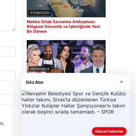
07/08/2026
Mekke Ortak Savunma Antlaşması:
Bölgesel Güvenlik ve İşbirliğinde Yeni
Bir Dönem
06/08/2026
MASAK’tan Ahbap Derneği raporu.
×
Göz Atın
Hangi ünlü ne kadar bağış yaptı?
Son Eklenen Firmalar
Cengiz Sigorta
n.
23/06/2026
Güncel Haberler