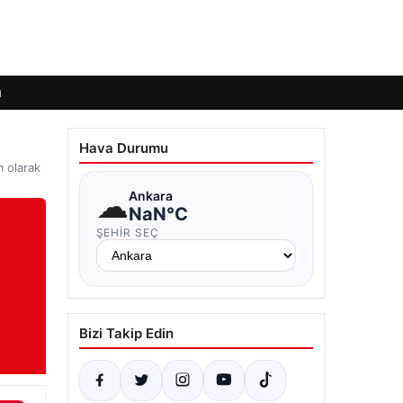
ı
Hava Durumu
m olarak
☁
Ankara
NaN°C
ŞEHIR SEÇ
Bizi Takip Edin