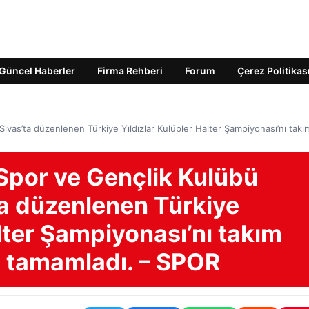
Güncel Haberler
Firma Rehberi
Forum
Çerez Politikas
Sivas’ta düzenlenen Türkiye Yıldızlar Kulüpler Halter Şampiyonası’nı takı
Spor ve Gençlik Kulübü
’ta düzenlenen Türkiye
alter Şampiyonası’nı takım
a tamamladı. – SPOR