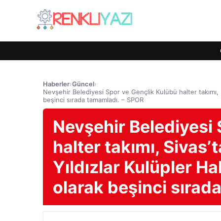
Haberler
›
Güncel
›
Nevşehir Belediyesi Spor ve Gençlik Kulübü halter takımı, 
beşinci sırada tamamladı. – SPOR
Nevşehir Belediyesi 
halter takımı, Sivas
Yıldızlar Kulüpler H
olarak beşinci sırad