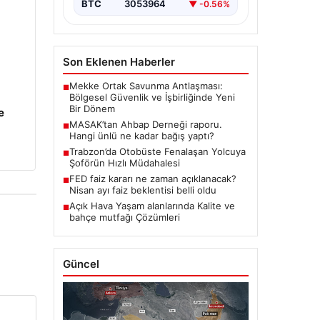
BTC
3053964
▼ -0.56%
Son Eklenen Haberler
Mekke Ortak Savunma Antlaşması:
■
Bölgesel Güvenlik ve İşbirliğinde Yeni
Bir Dönem
e
MASAK’tan Ahbap Derneği raporu.
■
Hangi ünlü ne kadar bağış yaptı?
Trabzon’da Otobüste Fenalaşan Yolcuya
■
Şoförün Hızlı Müdahalesi
FED faiz kararı ne zaman açıklanacak?
■
Nisan ayı faiz beklentisi belli oldu
Açık Hava Yaşam alanlarında Kalite ve
■
bahçe mutfağı Çözümleri
Güncel