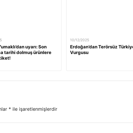
5
10/12/2025
umaklı’dan uyarı: Son
Erdoğan’dan Terörsüz Türkiy
a tarihi dolmuş ürünlere
Vurgusu
tiket!
nlar
*
ile işaretlenmişlerdir