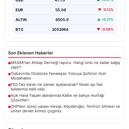
Erdoğan’ın…
EUR
55.06
▼ -0.12%
ALTIN
6505.9
▲ +0.21%
BTC
3053964
▼ -0.56%
Son Eklenen Haberler
MASAK’tan Ahbap Derneği raporu. Hangi ünlü ne kadar bağış
■
yaptı?
Trabzon’da Otobüste Fenalaşan Yolcuya Şoförün Hızlı
■
Müdahalesi
FED faiz kararı ne zaman açıklanacak? Nisan ayı faiz
■
beklentisi belli oldu
Açık Hava Yaşam alanlarında Kalite ve bahçe mutfağı
■
Çözümleri
CHP’den süreç yasası mesajı. Kılıçdaroğlu: Terörün bitmesi ve
■
üniter devlet kırmızı çizgimiz