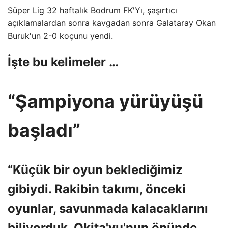
Süper Lig 32 haftalık Bodrum FK'Yı, şaşırtıcı
açıklamalardan sonra kavgadan sonra Galataray Okan
Buruk'un 2-0 koçunu yendi.
İşte bu kelimeler …
“Şampiyona yürüyüşü
başladı”
“Küçük bir oyun beklediğimiz
gibiydi. Rakibin takımı, önceki
oyunlar, savunmada kalacaklarını
biliyorduk. Okita'yu'nun önünde