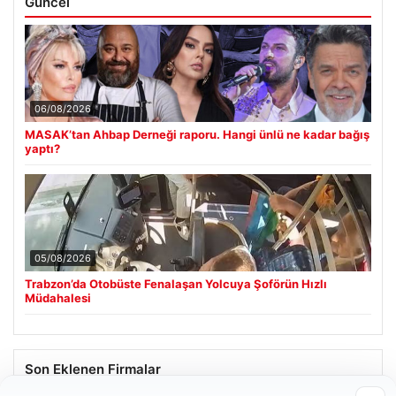
Güncel
06/08/2026
MASAK’tan Ahbap Derneği raporu. Hangi ünlü ne kadar bağış
yaptı?
05/08/2026
Trabzon’da Otobüste Fenalaşan Yolcuya Şoförün Hızlı
Müdahalesi
Son Eklenen Firmalar