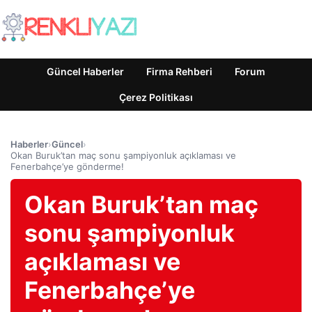
Güncel Haberler
Firma Rehberi
Forum
Çerez Politikası
Haberler
›
Güncel
›
Okan Buruk’tan maç sonu şampiyonluk açıklaması ve
Fenerbahçe’ye gönderme!
Okan Buruk’tan maç
sonu şampiyonluk
açıklaması ve
Fenerbahçe’ye