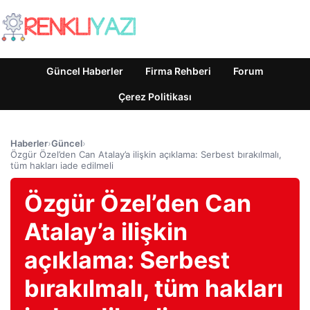
Güncel Haberler
Firma Rehberi
Forum
Çerez Politikası
Haberler
›
Güncel
›
Özgür Özel’den Can Atalay’a ilişkin açıklama: Serbest bırakılmalı,
tüm hakları iade edilmeli
Özgür Özel’den Can
Atalay’a ilişkin
açıklama: Serbest
bırakılmalı, tüm hakları