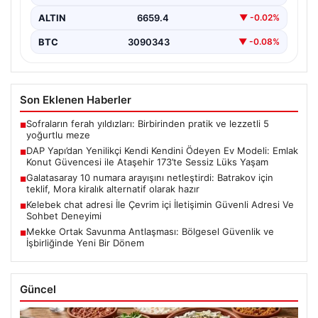
devrim…
ALTIN
6659.4
▼ -0.02%
BTC
3090343
▼ -0.08%
Son Eklenen Haberler
Sofraların ferah yıldızları: Birbirinden pratik ve lezzetli 5
■
yoğurtlu meze
DAP Yapı’dan Yenilikçi Kendi Kendini Ödeyen Ev Modeli: Emlak
■
Konut Güvencesi ile Ataşehir 173’te Sessiz Lüks Yaşam
Galatasaray 10 numara arayışını netleştirdi: Batrakov için
■
teklif, Mora kiralık alternatif olarak hazır
Kelebek chat adresi İle Çevrim içi İletişimin Güvenli Adresi Ve
■
Sohbet Deneyimi
Mekke Ortak Savunma Antlaşması: Bölgesel Güvenlik ve
■
İşbirliğinde Yeni Bir Dönem
Güncel