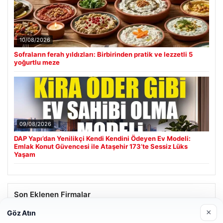
10/08/2026
Sofraların ferah yıldızları: Birbirinden pratik ve lezzetli 5
yoğurtlu meze
09/08/2026
DAP Yapı’dan Yenilikçi Kendi Kendini Ödeyen Ev Modeli:
Emlak Konut Güvencesi ile Ataşehir 173’te Sessiz Lüks
Yaşam
Son Eklenen Firmalar
×
Göz Atın