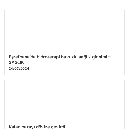
Uzman Hizmet Cepte Tesisat Hizmetleri
27.07.2026 12:43
Eşrefpaşa'da hidroterapi havuzlu sağlık girişimi –
SAĞLIK
24/03/2024
Kalan parayı dövize çevirdi