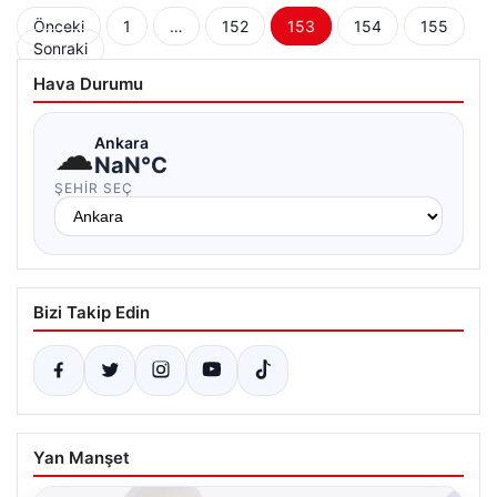
Yazı
Önceki
1
…
152
153
154
155
Sonraki
sayfalaması
Hava Durumu
☁
Ankara
NaN°C
ŞEHIR SEÇ
Bizi Takip Edin
Yan Manşet