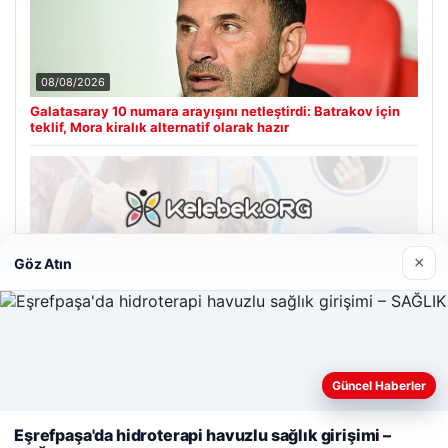
08/08/2026
Galatasaray 10 numara arayışını netleştirdi: Batrakov için
teklif, Mora kiralık alternatif olarak hazır
08/08/2026
×
Göz Atın
Kelebek chat adresi İle Çevrim içi İletişimin Güvenli Adresi
Ve Sohbet Deneyimi
Son Eklenen Firmalar
Güncel Haberler
Web sitemizi nasıl kullandığınızı daha iyi anlayabilmek,
deneyiminizi kişiselleştirmek ve geliştirmek amacıyla çerezler
Hastaş Beton
Eşrefpaşa'da hidroterapi havuzlu sağlık girişimi –
kullanıyoruz.
Çerez Politikamız
26/05/2026