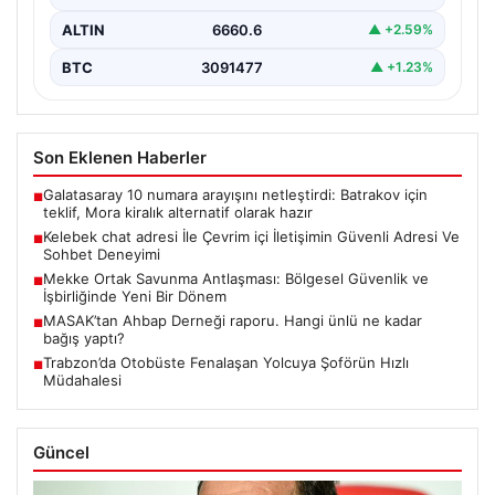
ALTIN
6660.6
▲ +2.59%
BTC
3091477
▲ +1.23%
Son Eklenen Haberler
Galatasaray 10 numara arayışını netleştirdi: Batrakov için
■
teklif, Mora kiralık alternatif olarak hazır
Kelebek chat adresi İle Çevrim içi İletişimin Güvenli Adresi Ve
■
Sohbet Deneyimi
Mekke Ortak Savunma Antlaşması: Bölgesel Güvenlik ve
■
İşbirliğinde Yeni Bir Dönem
MASAK’tan Ahbap Derneği raporu. Hangi ünlü ne kadar
■
bağış yaptı?
Trabzon’da Otobüste Fenalaşan Yolcuya Şoförün Hızlı
■
Müdahalesi
Güncel