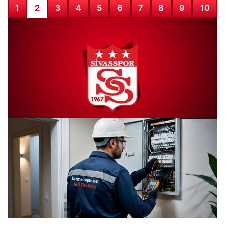
1
2
3
4
5
6
7
8
9
10
Sivasspor’da İki Kritik Sakatlık Şoku
28.07.2026 08:43