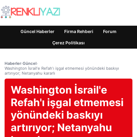
Güncel Haberler
Firma Rehberi
Forum
Çerez Politikası
Haberler
›
Güncel
›
Washington İsrail'e Refah'ı işgal etmemesi yönündeki baskıyı
artırıyor; Netanyahu kararlı
Washington İsrail'e
Refah'ı işgal etmemesi
yönündeki baskıyı
artırıyor; Netanyahu