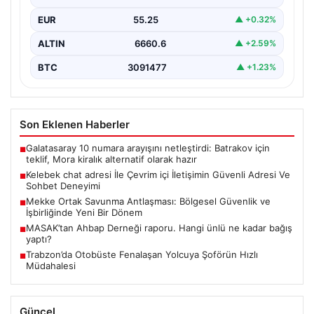
kritik bir önem ifade etmektedir. Halen…
EUR
55.25
▲ +0.32%
ALTIN
6660.6
▲ +2.59%
BTC
3091477
▲ +1.23%
Son Eklenen Haberler
Galatasaray 10 numara arayışını netleştirdi: Batrakov için
■
teklif, Mora kiralık alternatif olarak hazır
Kelebek chat adresi İle Çevrim içi İletişimin Güvenli Adresi Ve
■
Sohbet Deneyimi
Mekke Ortak Savunma Antlaşması: Bölgesel Güvenlik ve
■
İşbirliğinde Yeni Bir Dönem
MASAK’tan Ahbap Derneği raporu. Hangi ünlü ne kadar bağış
■
yaptı?
Trabzon’da Otobüste Fenalaşan Yolcuya Şoförün Hızlı
■
Müdahalesi
Güncel