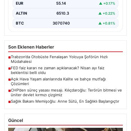
EUR
55.14
▲ +0.17%
ALTIN
6510.3
▲ +0.22%
BTC
3070740
▲ +0.81%
Son Eklenen Haberler
Trabzon’da Otobüste Fenalaşan Yolcuya Şoförün Hızlı
■
Müdahalesi
FED faiz kararı ne zaman açıklanacak? Nisan ayı faiz
■
beklentisi belli oldu
Açık Hava Yaşam alanlarında Kalite ve bahçe mutfağı
■
Çözümleri
CHP’den süreç yasası mesajı. Kılıçdaroğlu: Terörün bitmesi ve
■
üniter devlet kırmızı çizgimiz
Sağlık Bakanı Memişoğlu: Anne Sütü, En Sağlıklı Başlangıçtır
■
Güncel