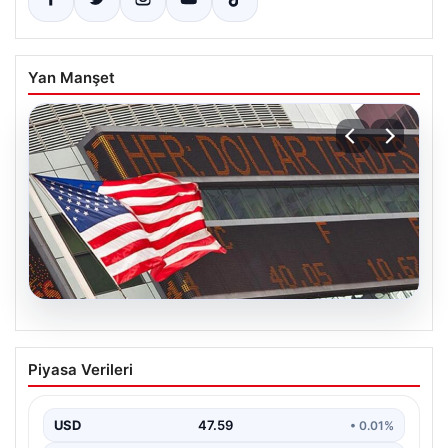
Yan Manşet
05.08.2026
FED faiz kararı ne zaman açıklanacak?
Piyasa Verileri
Nisan ayı faiz beklentisi belli oldu
USD
47.59
• 0.01%