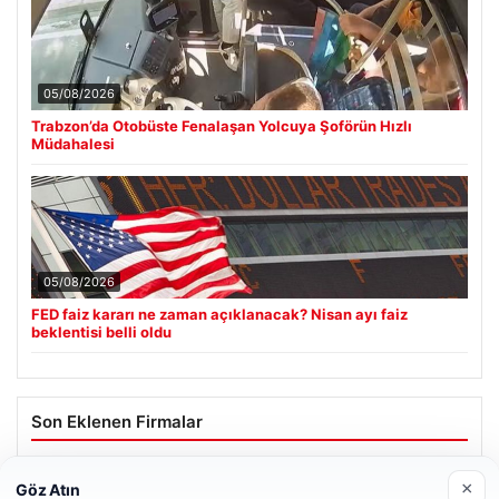
05/08/2026
Trabzon’da Otobüste Fenalaşan Yolcuya Şoförün Hızlı
Müdahalesi
05/08/2026
FED faiz kararı ne zaman açıklanacak? Nisan ayı faiz
beklentisi belli oldu
Son Eklenen Firmalar
×
Göz Atın