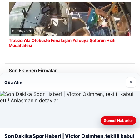
05/08/2026
Trabzon’da Otobüste Fenalaşan Yolcuya Şoförün Hızlı
Müdahalesi
Son Eklenen Firmalar
×
Göz Atın
Güncel Haberler
Web sitemizi nasıl kullandığınızı daha iyi anlayabilmek,
deneyiminizi kişiselleştirmek ve geliştirmek amacıyla çerezler
Son Dakika Spor Haberi | Victor Osimhen, teklifi kabul
kullanıyoruz.
Çerez Politikamız