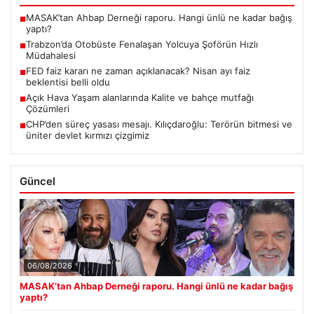
MASAK’tan Ahbap Derneği raporu. Hangi ünlü ne kadar bağış
■
yaptı?
Trabzon’da Otobüste Fenalaşan Yolcuya Şoförün Hızlı
■
Müdahalesi
FED faiz kararı ne zaman açıklanacak? Nisan ayı faiz
■
beklentisi belli oldu
Açık Hava Yaşam alanlarında Kalite ve bahçe mutfağı
■
Çözümleri
CHP’den süreç yasası mesajı. Kılıçdaroğlu: Terörün bitmesi ve
■
üniter devlet kırmızı çizgimiz
Güncel
06/08/2026
MASAK’tan Ahbap Derneği raporu. Hangi ünlü ne kadar bağış
yaptı?