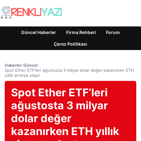
Güncel Haberler
Firma Rehberi
Forum
Çerez Politikası
Haberler
›
Güncel
›
Spot Ether ETF’leri ağustosta 3 milyar dolar değer kazanırken ETH
yıllık zirveye ulaştı
Spot Ether ETF’leri
ağustosta 3 milyar
dolar değer
kazanırken ETH yıllık