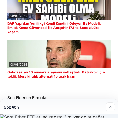
09/08/2026
DAP Yapı’dan Yenilikçi Kendi Kendini Ödeyen Ev Modeli:
Emlak Konut Güvencesi ile Ataşehir 173’te Sessiz Lüks
Yaşam
08/08/2026
Galatasaray 10 numara arayışını netleştirdi: Batrakov için
teklif, Mora kiralık alternatif olarak hazır
Son Eklenen Firmalar
×
Göz Atın