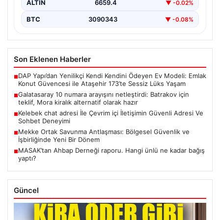
ALTIN
6659.4
▼ -0.02%
BTC
3090343
▼ -0.08%
Son Eklenen Haberler
DAP Yapı’dan Yenilikçi Kendi Kendini Ödeyen Ev Modeli: Emlak
■
Konut Güvencesi ile Ataşehir 173’te Sessiz Lüks Yaşam
Galatasaray 10 numara arayışını netleştirdi: Batrakov için
■
teklif, Mora kiralık alternatif olarak hazır
Kelebek chat adresi İle Çevrim içi İletişimin Güvenli Adresi Ve
■
Sohbet Deneyimi
Mekke Ortak Savunma Antlaşması: Bölgesel Güvenlik ve
■
İşbirliğinde Yeni Bir Dönem
MASAK’tan Ahbap Derneği raporu. Hangi ünlü ne kadar bağış
■
yaptı?
Güncel