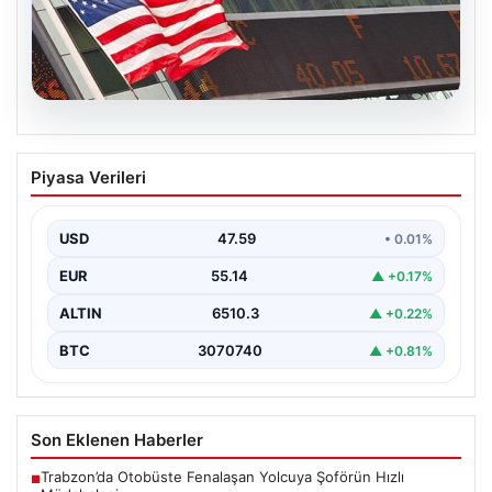
05.08.2026
FED faiz kararı ne zaman açıklanacak?
Piyasa Verileri
Nisan ayı faiz beklentisi belli oldu
USD
47.59
• 0.01%
EUR
55.14
▲ +0.17%
ALTIN
6510.3
▲ +0.22%
BTC
3070740
▲ +0.81%
Son Eklenen Haberler
Trabzon’da Otobüste Fenalaşan Yolcuya Şoförün Hızlı
■