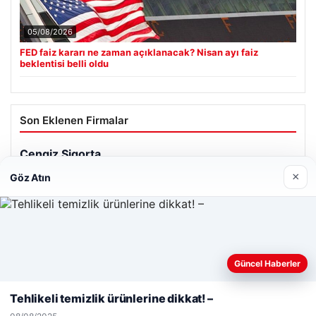
05/08/2026
FED faiz kararı ne zaman açıklanacak? Nisan ayı faiz
beklentisi belli oldu
Son Eklenen Firmalar
×
Göz Atın
Web sitemizi nasıl kullandığınızı daha iyi anlayabilmek,
Güncel Haberler
deneyiminizi kişiselleştirmek ve geliştirmek amacıyla çerezler
kullanıyoruz.
Çerez Politikamız
Tehlikeli temizlik ürünlerine dikkat! –
Reddet
Kabul Et