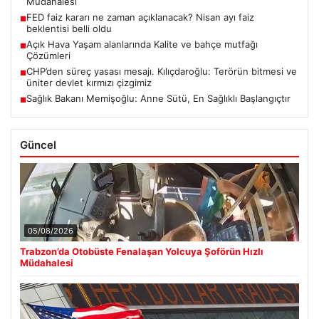
Müdahalesi
FED faiz kararı ne zaman açıklanacak? Nisan ayı faiz
■
beklentisi belli oldu
Açık Hava Yaşam alanlarında Kalite ve bahçe mutfağı
■
Çözümleri
CHP’den süreç yasası mesajı. Kılıçdaroğlu: Terörün bitmesi ve
■
üniter devlet kırmızı çizgimiz
Sağlık Bakanı Memişoğlu: Anne Sütü, En Sağlıklı Başlangıçtır
■
Güncel
05/08/2026
Trabzon’da Otobüste Fenalaşan Yolcuya Şoförün Hızlı
Müdahalesi