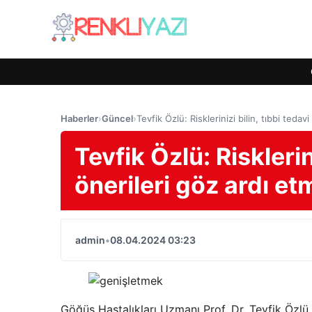
Haberler
›
Güncel
›
Tevfik Özlü: Risklerinizi bilin, tıbbi teda
Tevfik Özlü: Risklerini
önerileri göz ardı et
admin
•
08.04.2024 03:23
Göğüs Hastalıkları Uzmanı Prof. Dr. Tevfik Özlü