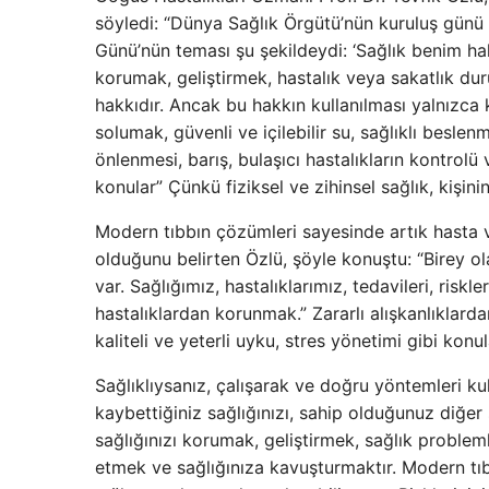
söyledi: “Dünya Sağlık Örgütü’nün kuruluş günü 
Günü’nün teması şu şekildeydi: ‘Sağlık benim hakkı
korumak, geliştirmek, hastalık veya sakatlık 
hakkıdır. Ancak bu hakkın kullanılması yalnızca 
solumak, güvenli ve içilebilir su, sağlıklı beslen
önlenmesi, barış, bulaşıcı hastalıkların kontrol
konular” Çünkü fiziksel ve zihinsel sağlık, kişinin 
Modern tıbbın çözümleri sayesinde artık hasta
olduğunu belirten Özlü, şöyle konuştu: “Birey ol
var. Sağlığımız, hastalıklarımız, tedavileri, risk
hastalıklardan korunmak.” Zararlı alışkanlıklarda
kaliteli ve yeterli uyku, stres yönetimi gibi konu
Sağlıklıysanız, çalışarak ve doğru yöntemleri ku
kaybettiğiniz sağlığınızı, sahip olduğunuz diğer
sağlığınızı korumak, geliştirmek, sağlık problem
etmek ve sağlığınıza kavuşturmaktır. Modern tıb