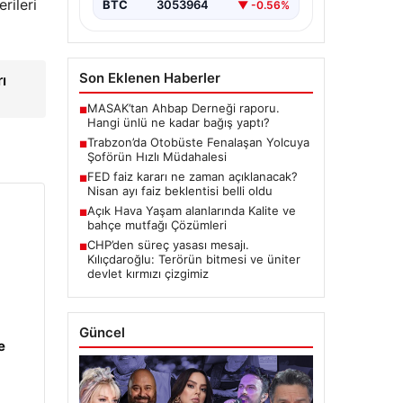
rileri
BTC
3053964
▼ -0.56%
Son Eklenen Haberler
ı
MASAK’tan Ahbap Derneği raporu.
■
Hangi ünlü ne kadar bağış yaptı?
Trabzon’da Otobüste Fenalaşan Yolcuya
■
Şoförün Hızlı Müdahalesi
FED faiz kararı ne zaman açıklanacak?
■
Nisan ayı faiz beklentisi belli oldu
Açık Hava Yaşam alanlarında Kalite ve
■
bahçe mutfağı Çözümleri
CHP’den süreç yasası mesajı.
■
Kılıçdaroğlu: Terörün bitmesi ve üniter
devlet kırmızı çizgimiz
Güncel
e