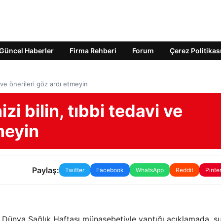
Güncel Haberler
Firma Rehberi
Forum
Çerez Politikas
vi ve önerileri göz ardı etmeyin
zi bilin, tıbbi tedavi ve
meyin
Paylaş:
Twitter
Facebook
WhatsApp
Reddit
Pinte
, Dünya Sağlık Haftası münasebetiyle yaptığı açıklamada, şu