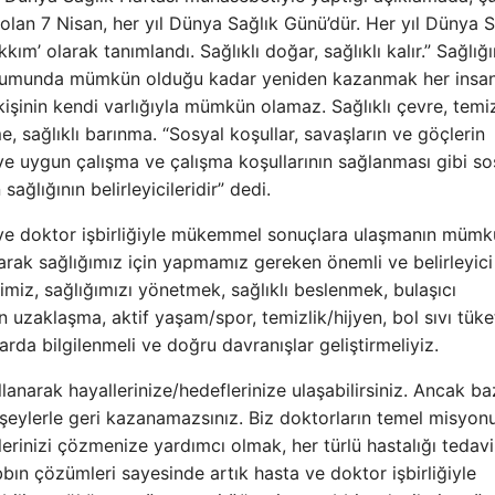
olan 7 Nisan, her yıl Dünya Sağlık Günü’dür. Her yıl Dünya S
m’ olarak tanımlandı. Sağlıklı doğar, sağlıklı kalır.” Sağlığı
durumunda mümkün olduğu kadar yeniden kazanmak her insan
kişinin kendi varlığıyla mümkün olamaz. Sağlıklı çevre, tem
me, sağlıklı barınma. “Sosyal koşullar, savaşların ve göçlerin
ü ve uygun çalışma ve çalışma koşullarının sağlanması gibi so
sağlığının belirleyicileridir” dedi.
 ve doktor işbirliğiyle mükemmel sonuçlara ulaşmanın müm
arak sağlığımız için yapmamız gereken önemli ve belirleyici
lerimiz, sağlığımızı yönetmek, sağlıklı beslenmek, bulaşıcı
n uzaklaşma, aktif yaşam/spor, temizlik/hijyen, bol sıvı tüke
larda bilgilenmeli ve doğru davranışlar geliştirmeliyiz.
llanarak hayallerinize/hedeflerinize ulaşabilirsiniz. Ancak b
 şeylerle geri kazanamazsınız. Biz doktorların temel misyon
lerinizi çözmenize yardımcı olmak, her türlü hastalığı tedavi
bın çözümleri sayesinde artık hasta ve doktor işbirliğiyle