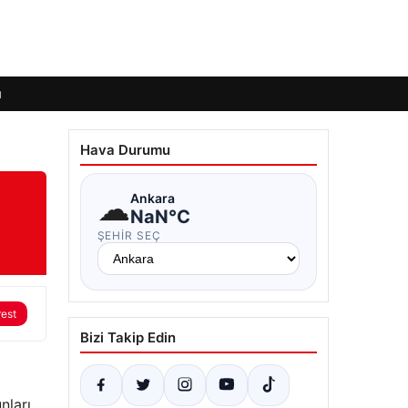
ı
Hava Durumu
☁
Ankara
NaN°C
ŞEHIR SEÇ
rest
Bizi Takip Edin
nları