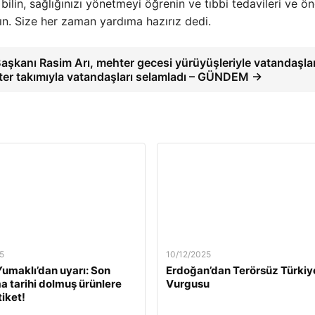
ilin, sağlığınızı yönetmeyi öğrenin ve tıbbi tedavileri ve öne
yın. Size her zaman yardıma hazırız dedi.
aşkanı Rasim Arı, mehter gecesi yürüyüşleriyle vatandaşlar
ter takımıyla vatandaşları selamladı – GÜNDEM →
5
10/12/2025
umaklı’dan uyarı: Son
Erdoğan’dan Terörsüz Türkiy
a tarihi dolmuş ürünlere
Vurgusu
tiket!