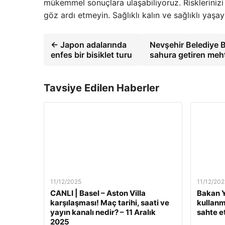
mükemmel sonuçlara ulaşabiliyoruz. Risklerinizi b
göz ardı etmeyin. Sağlıklı kalın ve sağlıklı yaşa
← Japon adalarında
Nevşehir Belediye B
enfes bir bisiklet turu
sahura getiren meh
Tavsiye Edilen Haberler
11/12/2025
11/12/202
CANLI | Basel – Aston Villa
Bakan Y
karşılaşması! Maç tarihi, saati ve
kullanm
yayın kanalı nedir? – 11 Aralık
sahte e
2025