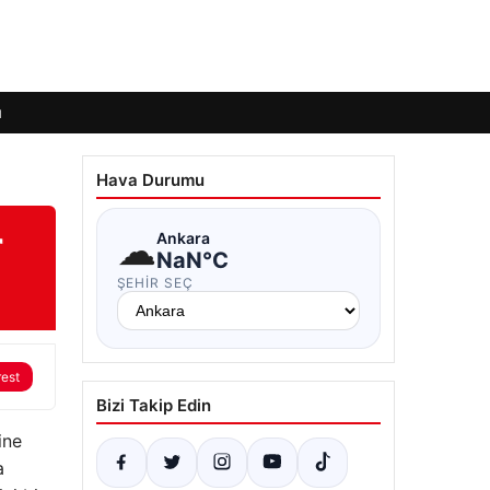
ı
Hava Durumu
r
☁
Ankara
NaN°C
ŞEHIR SEÇ
rest
Bizi Takip Edin
ine
a