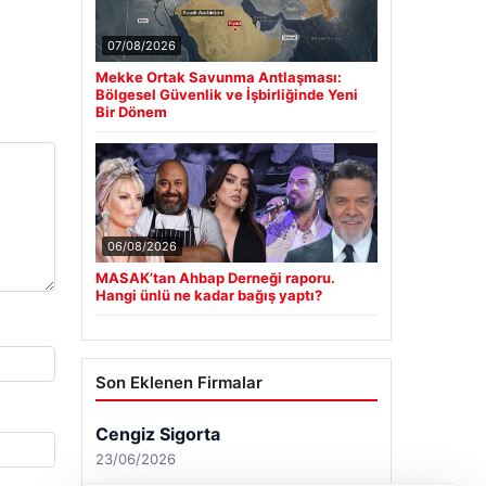
07/08/2026
Mekke Ortak Savunma Antlaşması:
Bölgesel Güvenlik ve İşbirliğinde Yeni
Bir Dönem
06/08/2026
MASAK’tan Ahbap Derneği raporu.
Hangi ünlü ne kadar bağış yaptı?
Son Eklenen Firmalar
Cengiz Sigorta
23/06/2026