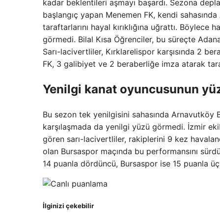
kadar beklentileri aşmayı başardı. Sezona depl
başlangıç ​​yapan Menemen FK, kendi sahasında A
taraftarlarını hayal kırıklığına uğrattı. Böylece 
görmedi. Bilal Kısa Öğrenciler, bu süreçte Adan
Sarı-lacivertliler, Kırklarelispor karşısında 2 
FK, 3 galibiyet ve 2 beraberliğe imza atarak taraf
Yenilgi kanat oyuncusunun y
Bu sezon tek yenilgisini sahasında Arnavutköy
karşılaşmada da yenilgi yüzü görmedi. İzmir ekib
gören sarı-lacivertliler, rakiplerini 9 kez haval
olan Bursaspor maçında bu performansını sürdü
14 puanla dördüncü, Bursaspor ise 15 puanla üçü
İlginizi çekebilir