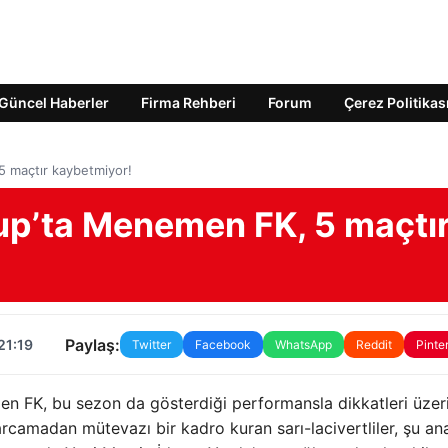
Güncel Haberler
Firma Rehberi
Forum
Çerez Politikas
5 maçtır kaybetmiyor!
rup’ta Menemen FK, 5 maçtı
Paylaş:
21:19
Twitter
Facebook
WhatsApp
Reddit
Pinte
n FK, bu sezon da gösterdiği performansla dikkatleri üzer
camadan mütevazı bir kadro kuran sarı-lacivertliler, şu an