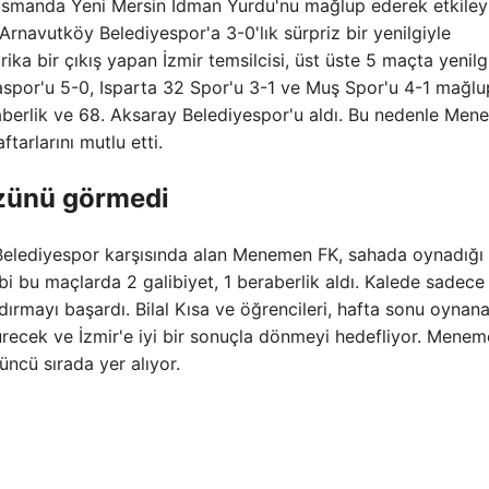
asmanda Yeni Mersin İdman Yurdu'nu mağlup ederek etkileyi
rnavutköy Belediyespor'a 3-0'lık sürpriz bir yenilgiyle
harika bir çıkış yapan İzmir temsilcisi, üst üste 5 maçta yenil
aspor'u 5-0, Isparta 32 Spor'u 3-1 ve Muş Spor'u 4-1 mağlup
beraberlik ve 68. Aksaray Belediyespor'u aldı. Bu nedenle Me
tarlarını mutlu etti.
üzünü görmedi
 Belediyespor karşısında alan Menemen FK, sahada oynadığı
i bu maçlarda 2 galibiyet, 1 beraberlik aldı. Kalede sadece 
andırmayı başardı. Bilal Kısa ve öğrencileri, hafta sonu oynan
recek ve İzmir'e iyi bir sonuçla dönmeyi hedefliyor. Mene
ncü sırada yer alıyor.