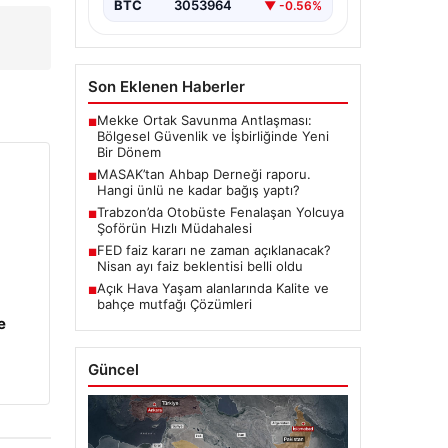
BTC
3053964
▼ -0.56%
Son Eklenen Haberler
Mekke Ortak Savunma Antlaşması:
■
Bölgesel Güvenlik ve İşbirliğinde Yeni
Bir Dönem
MASAK’tan Ahbap Derneği raporu.
■
Hangi ünlü ne kadar bağış yaptı?
Trabzon’da Otobüste Fenalaşan Yolcuya
■
Şoförün Hızlı Müdahalesi
FED faiz kararı ne zaman açıklanacak?
■
Nisan ayı faiz beklentisi belli oldu
Açık Hava Yaşam alanlarında Kalite ve
■
bahçe mutfağı Çözümleri
e
Güncel