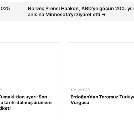
 2025
Norveç Prensi Haakon, ABD’ye göçün 200. yılı
anısına Minnesota’yı ziyaret etti →
5
10/12/2025
umaklı’dan uyarı: Son
Erdoğan’dan Terörsüz Türkiy
a tarihi dolmuş ürünlere
Vurgusu
tiket!