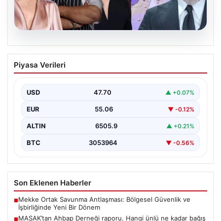
06.08.2026
MASAK’tan Ahbap Derneği raporu.
Piyasa Verileri
Hangi ünlü ne kadar bağış yaptı?
{“title”: “MASAK’tan Ahbap Derneği Raporu: Ünlülerin
Bağışları ve Paranın Akibeti”, “content”: “ Son
USD
47.70
▲ +0.07%
dönemde…
EUR
55.06
▼ -0.12%
ALTIN
6505.9
▲ +0.21%
BTC
3053964
▼ -0.56%
Son Eklenen Haberler
Mekke Ortak Savunma Antlaşması: Bölgesel Güvenlik ve
■
İşbirliğinde Yeni Bir Dönem
MASAK’tan Ahbap Derneği raporu. Hangi ünlü ne kadar bağış
■