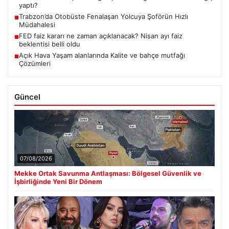
yaptı?
Trabzon’da Otobüste Fenalaşan Yolcuya Şoförün Hızlı
■
Müdahalesi
FED faiz kararı ne zaman açıklanacak? Nisan ayı faiz
■
beklentisi belli oldu
Açık Hava Yaşam alanlarında Kalite ve bahçe mutfağı
■
Çözümleri
Güncel
07/08/2026
Mekke Ortak Savunma Antlaşması: Bölgesel Güvenlik ve
İşbirliğinde Yeni Bir Dönem