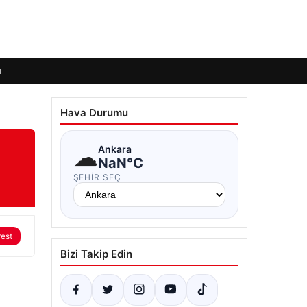
ı
Hava Durumu
☁
Ankara
NaN°C
ŞEHIR SEÇ
rest
Bizi Takip Edin