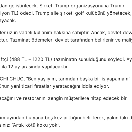
ndan geliştirilecek. Şirket, Trump organizasyonuna Trump
lyon TL) ödedi. Trump aile şirketi golf kulübünü yönetecek
mayacak.
çiler uzun vadeli kullanım hakkına sahiptir. Ancak, devlet de
tur. Tazminat ödemeleri devlet tarafından belirlenir ve mali
iftçi (488 TL – 1220 TL) tazminatın sunulduğunu söyledi. Ay
ila 12 ay arasında yapılacaktır.
CHUC, “Ben yaşlıyım, tarımdan başka bir iş yapamam” 
nün yeni ticari fırsatlar yaratacağını iddia ediyor.
lacağını ve restoranını zengin müşterilere hitap edecek bir
Ekim ayından bu yana beş kez arttığını belirterek, yakındaki
nız: “Artık kötü koku yok”.