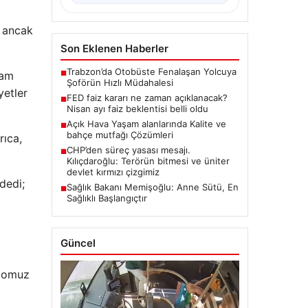
, ancak
Son Eklenen Haberler
Trabzon’da Otobüste Fenalaşan Yolcuya
vam
■
Şoförün Hızlı Müdahalesi
yetler
FED faiz kararı ne zaman açıklanacak?
■
Nisan ayı faiz beklentisi belli oldu
Açık Hava Yaşam alanlarında Kalite ve
■
bahçe mutfağı Çözümleri
rıca,
CHP’den süreç yasası mesajı.
■
Kılıçdaroğlu: Terörün bitmesi ve üniter
devlet kırmızı çizgimiz
dedi;
Sağlık Bakanı Memişoğlu: Anne Sütü, En
■
Sağlıklı Başlangıçtır
Güncel
 domuz