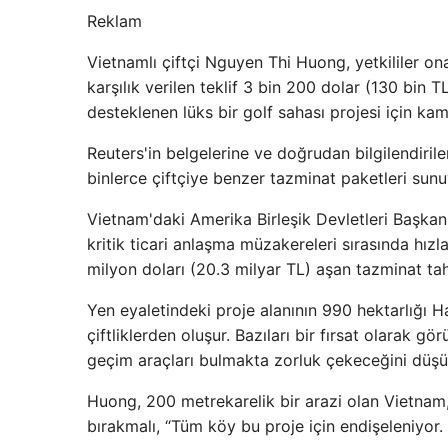
Reklam
Vietnamlı çiftçi Nguyen Thi Huong, yetkililer o
karşılık verilen teklif 3 bin 200 dolar (130 bin T
desteklenen lüks bir golf sahası projesi için kam
Reuters'in belgelerine ve doğrudan bilgilendiril
binlerce çiftçiye benzer tazminat paketleri sunu
Vietnam'daki Amerika Birleşik Devletleri Başkanı
kritik ticari anlaşma müzakereleri sırasında hızla
milyon doları (20.3 milyar TL) aşan tazminat tahm
Yen eyaletindeki proje alanının 990 hektarlığı H
çiftliklerden oluşur. Bazıları bir fırsat olarak gör
geçim araçları bulmakta zorluk çekeceğini düşü
Huong, 200 metrekarelik bir arazi olan Vietnam, 
bırakmalı, “Tüm köy bu proje için endişeleniyor.