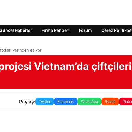
Güncel Haberler
Firma Rehberi
Forum
Çerez Politikas
ftçileri yerinden ediyor
projesi Vietnam’da çiftçileri
Paylaş:
Twitter
Facebook
WhatsApp
Reddit
Pinte