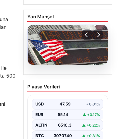
Yan Manşet
Buna
dan
ile
05.08.2026
çta 500
FED faiz kararı ne zaman
Piyasa Verileri
açıklanacak? Nisan ayı
i
faiz beklentisi belli oldu
eni
USD
47.59
• 0.01%
EUR
55.14
▲ +0.17%
ALTIN
6510.3
▲ +0.22%
BTC
3070740
▲ +0.81%