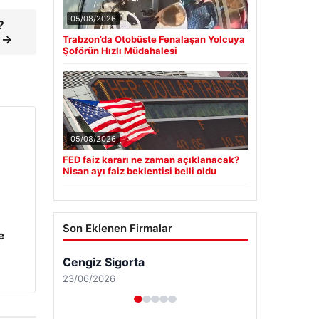
05/08/2026
?
y →
Trabzon’da Otobüste Fenalaşan Yolcuya
Şoförün Hızlı Müdahalesi
05/08/2026
FED faiz kararı ne zaman açıklanacak?
Nisan ayı faiz beklentisi belli oldu
Son Eklenen Firmalar
e
Cengiz Sigorta
23/06/2026