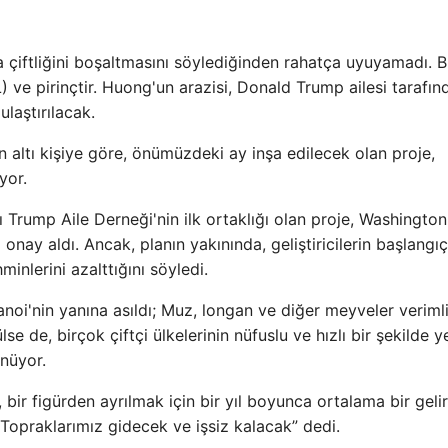
na çiftliğini boşaltmasını söylediğinden rahatça uyuyamadı. 
L) ve pirinçtir. Huong'un arazisi, Donald Trump ailesi tarafın
ulaştırılacak.
en altı kişiye göre, önümüzdeki ay inşa edilecek olan proje,
yor.
 Trump Aile Derneği'nin ilk ortaklığı olan proje, Washington 
 onay aldı. Ancak, planın yakınında, geliştiricilerin başlangı
inlerini azalttığını söyledi.
anoi'nin yanına asıldı; Muz, longan ve diğer meyveler veriml
ülse de, birçok çiftçi ülkelerinin nüfuslu ve hızlı bir şekilde y
nüyor.
bir figürden ayrılmak için bir yıl boyunca ortalama bir gelir
 Topraklarımız gidecek ve işsiz kalacak” dedi.