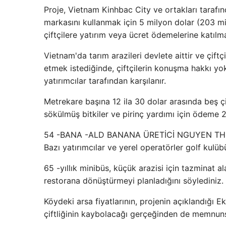
Proje, Vietnam Kinhbac City ve ortakları tarafı
markasını kullanmak için 5 milyon dolar (203 mi
çiftçilere yatırım veya ücret ödemelerine katıl
Vietnam'da tarım arazileri devlete aittir ve çift
etmek istediğinde, çiftçilerin konuşma hakkı yok
yatırımcılar tarafından karşılanır.
Metrekare başına 12 ila 30 dolar arasında beş ç
sökülmüş bitkiler ve pirinç yardımı için ödeme 2 
54 -BANA -ALD BANANA ÜRETİCİ NGUYEN THCHI 
Bazı yatırımcılar ve yerel operatörler golf kulübü
65 -yıllık minibüs, küçük arazisi için tazminat a
restorana dönüştürmeyi planladığını söylediniz.
Köydeki arsa fiyatlarının, projenin açıklandığı 
çiftliğinin kaybolacağı gerçeğinden de memnunsı