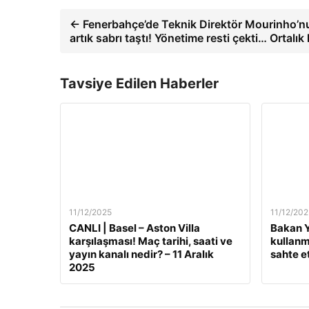
← Fenerbahçe’de Teknik Direktör Mourinho’n
artık sabrı taştı! Yönetime resti çekti… Ortalık 
Tavsiye Edilen Haberler
11/12/2025
11/12/202
CANLI | Basel – Aston Villa
Bakan Y
karşılaşması! Maç tarihi, saati ve
kullanm
yayın kanalı nedir? – 11 Aralık
sahte e
2025