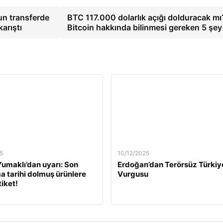
un transferde
BTC 117.000 dolarlık açığı dolduracak mı
karıştı
Bitcoin hakkında bilinmesi gereken 5 şe
5
10/12/2025
umaklı’dan uyarı: Son
Erdoğan’dan Terörsüz Türkiy
a tarihi dolmuş ürünlere
Vurgusu
tiket!