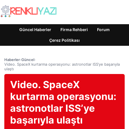
Güncel Haberler
Firma Rehberi
Forum
Çerez Politikası
Haberler
›
Güncel
›
Video. SpaceX kurtarma operasyonu: astronotlar ISS’ye başarıyla
ulaştı
Video. SpaceX
kurtarma operasyonu:
astronotlar ISS’ye
başarıyla ulaştı