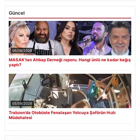
Güncel
06/08/2026
MASAK’tan Ahbap Derneği raporu. Hangi ünlü ne kadar bağış
yaptı?
05/08/2026
Trabzon’da Otobüste Fenalaşan Yolcuya Şoförün Hızlı
Müdahalesi