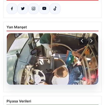
Yan Manşet
05.08.2026
Trabzon’da Otobüste Fenalaşan
Piyasa Verileri
Yolcuya Şoförün Hızlı Müdahalesi