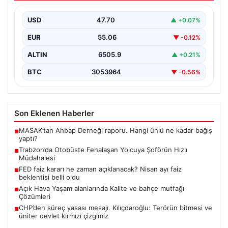
Trabzon’da halk otobüsünde aniden rahatsızlanan 76
yaşındaki yolcu Hasan Öner’in hayatı, şoför Sinan
USD
47.70
▲ +0.07%
Erdoğan’ın…
EUR
55.06
▼ -0.12%
ALTIN
6505.9
▲ +0.21%
BTC
3053964
▼ -0.56%
Son Eklenen Haberler
MASAK’tan Ahbap Derneği raporu. Hangi ünlü ne kadar bağış
■
yaptı?
Trabzon’da Otobüste Fenalaşan Yolcuya Şoförün Hızlı
■
Müdahalesi
FED faiz kararı ne zaman açıklanacak? Nisan ayı faiz
■
beklentisi belli oldu
Açık Hava Yaşam alanlarında Kalite ve bahçe mutfağı
■
Çözümleri
CHP’den süreç yasası mesajı. Kılıçdaroğlu: Terörün bitmesi ve
■
üniter devlet kırmızı çizgimiz