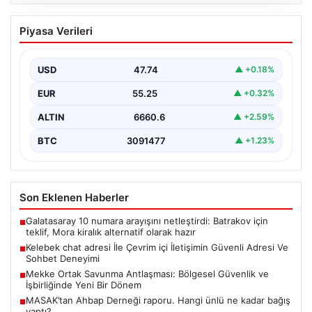
08.08.2026
Kelebek chat adresi İle Çevrim içi
Piyasa Verileri
İletişimin Güvenli Adresi Ve Sohbet
Deneyimi
USD
47.74
▲ +0.18%
Sanal çağında bireylerin kaliteli bir tarzda irtibat kurması
kritik bir önem ifade etmektedir. Halen…
EUR
55.25
▲ +0.32%
ALTIN
6660.6
▲ +2.59%
BTC
3091477
▲ +1.23%
Son Eklenen Haberler
Galatasaray 10 numara arayışını netleştirdi: Batrakov için
■
teklif, Mora kiralık alternatif olarak hazır
Kelebek chat adresi İle Çevrim içi İletişimin Güvenli Adresi Ve
■
Sohbet Deneyimi
Mekke Ortak Savunma Antlaşması: Bölgesel Güvenlik ve
■
İşbirliğinde Yeni Bir Dönem
MASAK’tan Ahbap Derneği raporu. Hangi ünlü ne kadar bağış
■
yaptı?