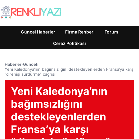
Güncel Haberler
Firma Rehberi
Forum
Çerez Politikası
Haberler
›
Güncel
›
Yeni Kaledonya’nın bağımsızlığını destekleyenlerden Fransa’ya karşı
“direnişi sürdürme” çağrısı
Yeni Kaledonya’nın
bağımsızlığını
destekleyenlerden
Fransa’ya karşı