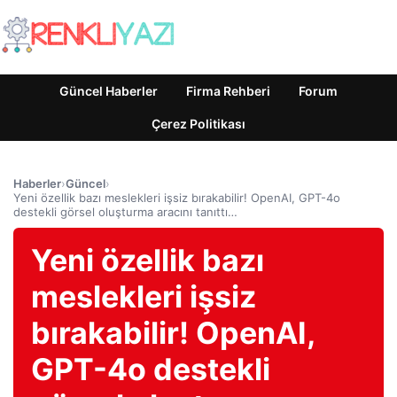
Güncel Haberler
Firma Rehberi
Forum
Çerez Politikası
Haberler
›
Güncel
›
Yeni özellik bazı meslekleri işsiz bırakabilir! OpenAI, GPT-4o
destekli görsel oluşturma aracını tanıttı…
Yeni özellik bazı
meslekleri işsiz
bırakabilir! OpenAI,
GPT-4o destekli