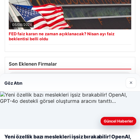
05/08/2026
FED faiz kararı ne zaman açıklanacak? Nisan ayı faiz
beklentisi belli oldu
Son Eklenen Firmalar
Hastaş Beton
×
Göz Atın
26/05/2026
Güncel Haberler
Web sitemizi nasıl kullandığınızı daha iyi anlayabilmek,
deneyiminizi kişiselleştirmek ve geliştirmek amacıyla çerezler
© 2026 Renkli Yazı – Güncel Haberler
Yeni özellik bazı meslekleri işsiz bırakabilir! OpenAI,
kullanıyoruz.
Çerez Politikamız