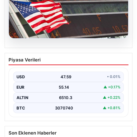
05.08.2026
FED faiz kararı ne zaman açıklanacak?
Piyasa Verileri
Nisan ayı faiz beklentisi belli oldu
USD
47.59
• 0.01%
EUR
55.14
▲ +0.17%
ALTIN
6510.3
▲ +0.22%
BTC
3070740
▲ +0.81%
Son Eklenen Haberler