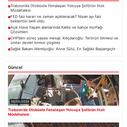
Trabzon’da Otobüste Fenalaşan Yolcuya Şoförün Hızlı
■
Müdahalesi
FED faiz kararı ne zaman açıklanacak? Nisan ayı faiz
■
beklentisi belli oldu
Açık Hava Yaşam alanlarında Kalite ve bahçe mutfağı
■
Çözümleri
CHP’den süreç yasası mesajı. Kılıçdaroğlu: Terörün bitmesi ve
■
üniter devlet kırmızı çizgimiz
Sağlık Bakanı Memişoğlu: Anne Sütü, En Sağlıklı Başlangıçtır
■
Güncel
05/08/2026
Trabzon’da Otobüste Fenalaşan Yolcuya Şoförün Hızlı
Müdahalesi