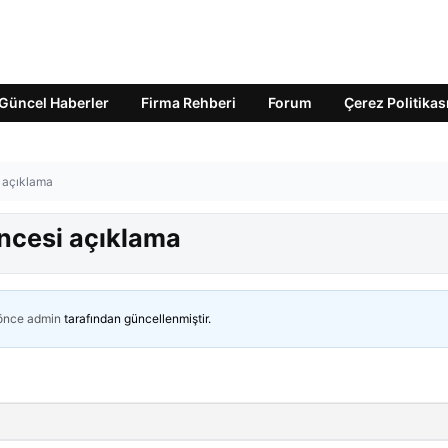
Güncel Haberler
Firma Rehberi
Forum
Çerez Politikas
i açıklama
öncesi açıklama
 önce
admin
tarafından güncellenmiştir.