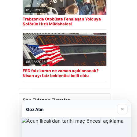
05/08/2026
Trabzon’da Otobüste Fenalaşan Yolcuya
Şoförün Hızlı Müdahalesi
05/08/2026
FED faiz kararı ne zaman açıklanacak?
Nisan ayı faiz beklentisi belli oldu
Son Eklenen Firmalar
×
Göz Atın
Cengiz Sigorta
23/06/2026