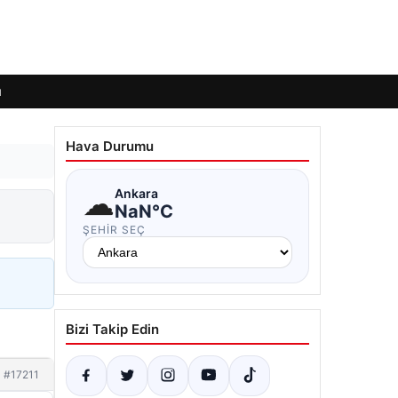
ı
Hava Durumu
☁
Ankara
NaN°C
ŞEHIR SEÇ
Bizi Takip Edin
#17211