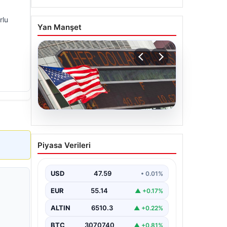
rlu
Yan Manşet
05.08.2026
FED faiz kararı ne zaman
Piyasa Verileri
açıklanacak? Nisan ayı
faiz beklentisi belli oldu
USD
47.59
• 0.01%
EUR
55.14
▲ +0.17%
ALTIN
6510.3
▲ +0.22%
BTC
3070740
▲ +0.81%