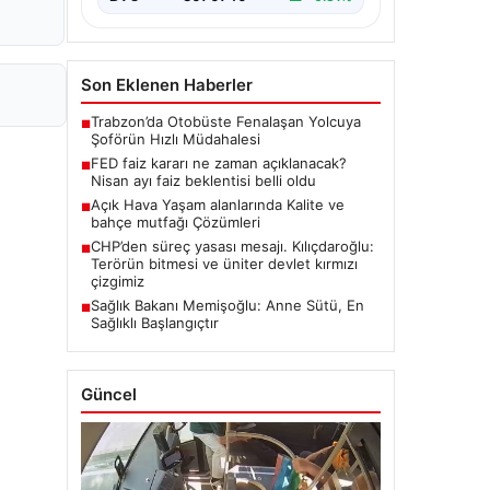
Son Eklenen Haberler
Trabzon’da Otobüste Fenalaşan Yolcuya
■
Şoförün Hızlı Müdahalesi
FED faiz kararı ne zaman açıklanacak?
■
Nisan ayı faiz beklentisi belli oldu
Açık Hava Yaşam alanlarında Kalite ve
■
bahçe mutfağı Çözümleri
CHP’den süreç yasası mesajı. Kılıçdaroğlu:
■
Terörün bitmesi ve üniter devlet kırmızı
çizgimiz
Sağlık Bakanı Memişoğlu: Anne Sütü, En
■
Sağlıklı Başlangıçtır
Güncel