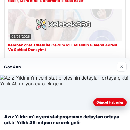
teklif, Mora kiralık alternatif olarak hazır
08/08/2026
Kelebek chat adresi İle Çevrim içi İletişimin Güvenli Adresi
Ve Sohbet Deneyimi
×
Göz Atın
Son Eklenen Firmalar
Cengiz Sigorta
23/06/2026
Web sitemizi nasıl kullandığınızı daha iyi anlayabilmek,
Güncel Haberler
deneyiminizi kişiselleştirmek ve geliştirmek amacıyla çerezler
kullanıyoruz.
Çerez Politikamız
Aziz Yıldırım’ın yeni stat projesinin detayları ortaya
çıktı! Yıllık 49 milyon euro ek gelir
Reddet
Kabul Et