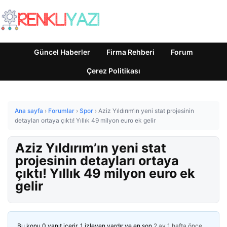
Güncel Haberler
Firma Rehberi
Forum
Çerez Politikası
Ana sayfa
›
Forumlar
›
Spor
›
Aziz Yıldırım’ın yeni stat projesinin
detayları ortaya çıktı! Yıllık 49 milyon euro ek gelir
Aziz Yıldırım’ın yeni stat
projesinin detayları ortaya
çıktı! Yıllık 49 milyon euro ek
gelir
Bu konu 0 yanıt içerir, 1 izleyen vardır ve en son
2 ay 1 hafta önce