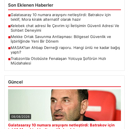
Son Eklenen Haberler
Galatasaray 10 numara arayışını netleştirdi: Batrakov için
■
teklif, Mora kiralık alternatif olarak hazır
Kelebek chat adresi İle Çevrim içi İletişimin Güvenli Adresi Ve
■
Sohbet Deneyimi
Mekke Ortak Savunma Antlaşması: Bölgesel Güvenlik ve
■
İşbirliğinde Yeni Bir Dönem
MASAK’tan Ahbap Derneği raporu. Hangi ünlü ne kadar bağış
■
yaptı?
Trabzon’da Otobüste Fenalaşan Yolcuya Şoförün Hızlı
■
Müdahalesi
Güncel
08/08/2026
Galatasaray 10 numara arayışını netleştirdi: Batrakov için