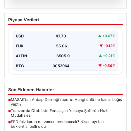
05.08.2026
Trabzon’da Otobüste Fenalaşan
Piyasa Verileri
Yolcuya Şoförün Hızlı Müdahalesi
Trabzon'da halk otobüsünde aniden rahatsızlanan 76
yaşındaki yolcu Hasan Öner’in hayatı, şoför Sinan
USD
47.70
▲ +0.07%
Erdoğan’ın…
EUR
55.06
▼ -0.12%
ALTIN
6505.9
▲ +0.21%
BTC
3053964
▼ -0.56%
Son Eklenen Haberler
MASAK’tan Ahbap Derneği raporu. Hangi ünlü ne kadar bağış
■
yaptı?
Trabzon’da Otobüste Fenalaşan Yolcuya Şoförün Hızlı
■
Müdahalesi
FED faiz kararı ne zaman açıklanacak? Nisan ayı faiz
■
beklentisi belli oldu