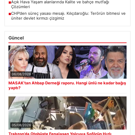
Açık Hava Yaşam alanlarında Kalite ve bahçe mutfağı
■
Çözümleri
CHP’den süreç yasası mesajı. Kılıçdaroğlu: Terörün bitmesi ve
■
üniter devlet kırmızı çizgimiz
Güncel
06/08/2026
MASAK’tan Ahbap Derneği raporu. Hangi ünlü ne kadar bağış
yaptı?
05/08/2026
Trabzon’da Otobüste Fenalaşan Yolcuya Şoförün Hızlı