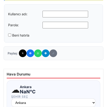
Kullanıcı adı:
Parola:
Beni hatırla
Paylaş:
Hava Durumu
☁
Ankara
NaN°C
ŞEHIR SEÇ