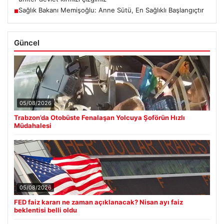
Sağlık Bakanı Memişoğlu: Anne Sütü, En Sağlıklı Başlangıçtır
■
Güncel
05/08/2026
Trabzon’da Otobüste Fenalaşan Yolcuya Şoförün Hızlı
Müdahalesi
05/08/2026
FED faiz kararı ne zaman açıklanacak? Nisan ayı faiz
beklentisi belli oldu