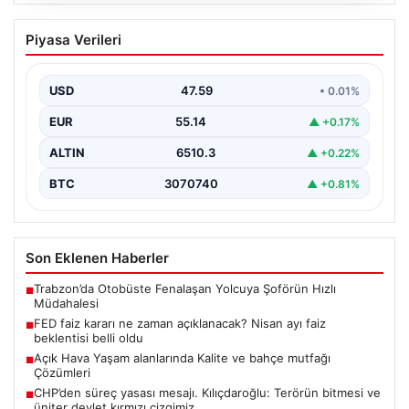
05.08.2026
FED faiz kararı ne zaman açıklanacak?
Piyasa Verileri
Nisan ayı faiz beklentisi belli oldu
USD
47.59
• 0.01%
EUR
55.14
▲ +0.17%
ALTIN
6510.3
▲ +0.22%
BTC
3070740
▲ +0.81%
Son Eklenen Haberler
Trabzon’da Otobüste Fenalaşan Yolcuya Şoförün Hızlı
■
Müdahalesi
FED faiz kararı ne zaman açıklanacak? Nisan ayı faiz
■
beklentisi belli oldu
Açık Hava Yaşam alanlarında Kalite ve bahçe mutfağı
■
Çözümleri
CHP’den süreç yasası mesajı. Kılıçdaroğlu: Terörün bitmesi ve
■
üniter devlet kırmızı çizgimiz