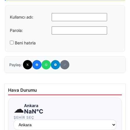
Kullanıcı adı:
Parola:
Beni hatırla
Paylaş:
Hava Durumu
☁
Ankara
NaN°C
ŞEHIR SEÇ