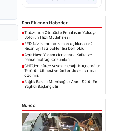
Son Eklenen Haberler
Trabzon’da Otobüste Fenalaşan Yolcuya
■
Şoförün Hızlı Müdahalesi
FED faiz kararı ne zaman açıklanacak?
■
Nisan ayı faiz beklentisi belli oldu
Açık Hava Yaşam alanlarında Kalite ve
■
bahçe mutfağı Çözümleri
CHP’den süreç yasası mesajı. Kılıçdaroğlu:
■
Terörün bitmesi ve üniter devlet kırmızı
çizgimiz
Sağlık Bakanı Memişoğlu: Anne Sütü, En
■
Sağlıklı Başlangıçtır
Güncel