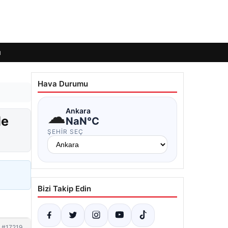
ı
Hava Durumu
☁
Ankara
de
NaN°C
ŞEHIR SEÇ
Bizi Takip Edin
#17219