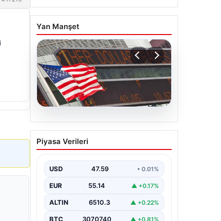
Yan Manşet
i
05.08.2026
FED faiz kararı ne zaman
Piyasa Verileri
açıklanacak? Nisan ayı
faiz beklentisi belli oldu
USD
47.59
• 0.01%
EUR
55.14
▲ +0.17%
ALTIN
6510.3
▲ +0.22%
BTC
3070740
▲ +0.81%