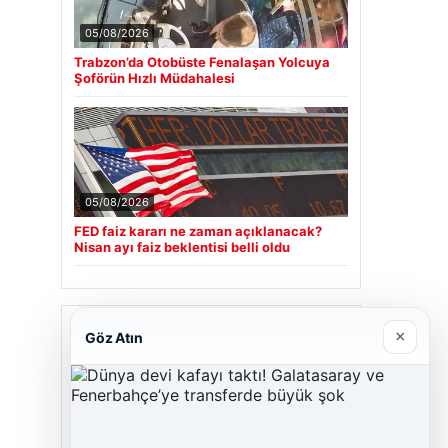
05/08/2026
Trabzon’da Otobüste Fenalaşan Yolcuya
Şoförün Hızlı Müdahalesi
05/08/2026
FED faiz kararı ne zaman açıklanacak?
Nisan ayı faiz beklentisi belli oldu
Son Eklenen Firmalar
×
Göz Atın
Cengiz Sigorta
23/06/2026