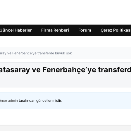
Güncel Haberler
Firma Rehberi
Forum
Çerez Politikas
saray ve Fenerbahçe’ye transferde büyük şok
latasaray ve Fenerbahçe’ye transfer
 önce
admin
tarafından güncellenmiştir.