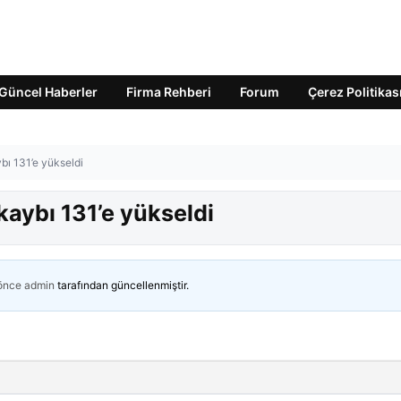
Güncel Haberler
Firma Rehberi
Forum
Çerez Politikas
ybı 131’e yükseldi
 kaybı 131’e yükseldi
 önce
admin
tarafından güncellenmiştir.