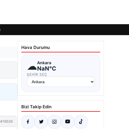
ı
Hava Durumu
☁
Ankara
NaN°C
ŞEHIR SEÇ
Bizi Takip Edin
#16536