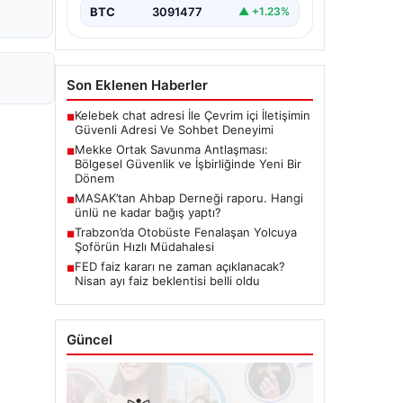
BTC
3091477
▲ +1.23%
Son Eklenen Haberler
Kelebek chat adresi İle Çevrim içi İletişimin
■
Güvenli Adresi Ve Sohbet Deneyimi
Mekke Ortak Savunma Antlaşması:
■
Bölgesel Güvenlik ve İşbirliğinde Yeni Bir
Dönem
MASAK’tan Ahbap Derneği raporu. Hangi
■
ünlü ne kadar bağış yaptı?
Trabzon’da Otobüste Fenalaşan Yolcuya
■
Şoförün Hızlı Müdahalesi
FED faiz kararı ne zaman açıklanacak?
■
Nisan ayı faiz beklentisi belli oldu
Güncel