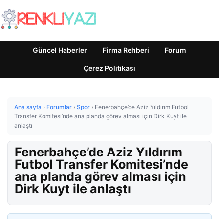
Güncel Haberler
Firma Rehberi
Forum
Çerez Politikası
Ana sayfa
›
Forumlar
›
Spor
›
Fenerbahçe’de Aziz Yıldırım Futbol
Transfer Komitesi’nde ana planda görev alması için Dirk Kuyt ile
anlaştı
Fenerbahçe’de Aziz Yıldırım
Futbol Transfer Komitesi’nde
ana planda görev alması için
Dirk Kuyt ile anlaştı