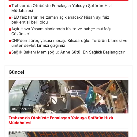
Trabzon’da Otobüste Fenalaşan Yolcuya Şoförün Hızlı
■
Müdahalesi
FED faiz kararı ne zaman açıklanacak? Nisan ayı faiz
■
beklentisi belli oldu
Açık Hava Yaşam alanlarında Kalite ve bahçe mutfağı
■
Çözümleri
CHP’den süreç yasası mesajı. Kılıçdaroğlu: Terörün bitmesi ve
■
üniter devlet kırmızı çizgimiz
Sağlık Bakanı Memişoğlu: Anne Sütü, En Sağlıklı Başlangıçtır
■
Güncel
05/08/2026
Trabzon’da Otobüste Fenalaşan Yolcuya Şoförün Hızlı
Müdahalesi