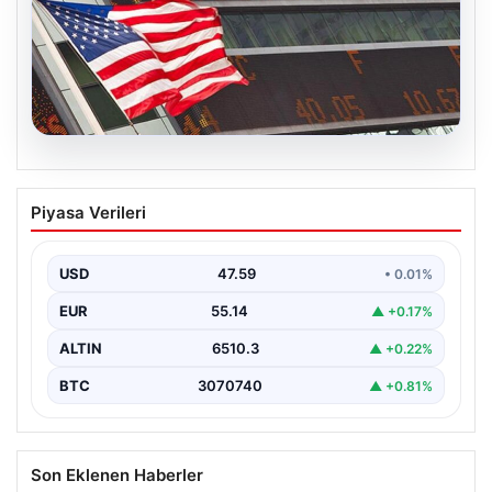
05.08.2026
FED faiz kararı ne zaman açıklanacak?
Piyasa Verileri
Nisan ayı faiz beklentisi belli oldu
USD
47.59
• 0.01%
EUR
55.14
▲ +0.17%
ALTIN
6510.3
▲ +0.22%
BTC
3070740
▲ +0.81%
Son Eklenen Haberler