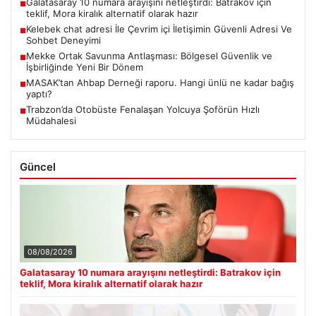
Galatasaray 10 numara arayışını netleştirdi: Batrakov için
■
teklif, Mora kiralık alternatif olarak hazır
Kelebek chat adresi İle Çevrim içi İletişimin Güvenli Adresi Ve
■
Sohbet Deneyimi
Mekke Ortak Savunma Antlaşması: Bölgesel Güvenlik ve
■
İşbirliğinde Yeni Bir Dönem
MASAK’tan Ahbap Derneği raporu. Hangi ünlü ne kadar bağış
■
yaptı?
Trabzon’da Otobüste Fenalaşan Yolcuya Şoförün Hızlı
■
Müdahalesi
Güncel
08/08/2026
Galatasaray 10 numara arayışını netleştirdi: Batrakov için
teklif, Mora kiralık alternatif olarak hazır