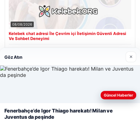
08/08/2026
Kelebek chat adresi İle Çevrim içi İletişimin Güvenli Adresi
Ve Sohbet Deneyimi
×
Göz Atın
Son Eklenen Firmalar
Cengiz Sigorta
23/06/2026
Web sitemizi nasıl kullandığınızı daha iyi anlayabilmek,
Güncel Haberler
deneyiminizi kişiselleştirmek ve geliştirmek amacıyla çerezler
kullanıyoruz.
Çerez Politikamız
Fenerbahçe’de Igor Thiago harekatı! Milan ve
Juventus da peşinde
Reddet
Kabul Et
© 2026 Renkli Yazı – Güncel Haberler