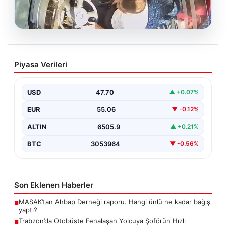
05.08.2026
Trabzon’da Otobüste Fenalaşan
Piyasa Verileri
Yolcuya Şoförün Hızlı Müdahalesi
Trabzon'da halk otobüsünde aniden rahatsızlanan 76
yaşındaki yolcu Hasan Öner’in hayatı, şoför Sinan
USD
47.70
▲ +0.07%
Erdoğan’ın…
EUR
55.06
▼ -0.12%
ALTIN
6505.9
▲ +0.21%
BTC
3053964
▼ -0.56%
Son Eklenen Haberler
MASAK’tan Ahbap Derneği raporu. Hangi ünlü ne kadar bağış
■
yaptı?
Trabzon’da Otobüste Fenalaşan Yolcuya Şoförün Hızlı
■