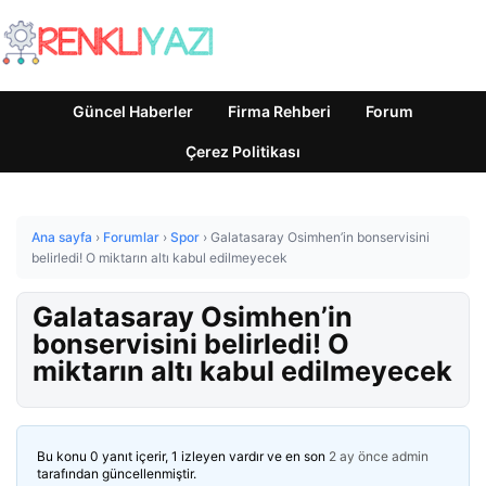
Güncel Haberler
Firma Rehberi
Forum
Çerez Politikası
Ana sayfa
›
Forumlar
›
Spor
›
Galatasaray Osimhen’in bonservisini
belirledi! O miktarın altı kabul edilmeyecek
Galatasaray Osimhen’in
bonservisini belirledi! O
miktarın altı kabul edilmeyecek
Bu konu 0 yanıt içerir, 1 izleyen vardır ve en son
2 ay önce
admin
tarafından güncellenmiştir.