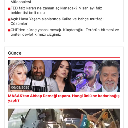
Müdahalesi
FED faiz kararı ne zaman açıklanacak? Nisan ayı faiz
■
beklentisi belli oldu
Açık Hava Yaşam alanlarında Kalite ve bahçe mutfağı
■
Çözümleri
CHP’den süreç yasası mesajı. Kılıçdaroğlu: Terörün bitmesi ve
■
üniter devlet kırmızı çizgimiz
Güncel
06/08/2026
MASAK’tan Ahbap Derneği raporu. Hangi ünlü ne kadar bağış
yaptı?