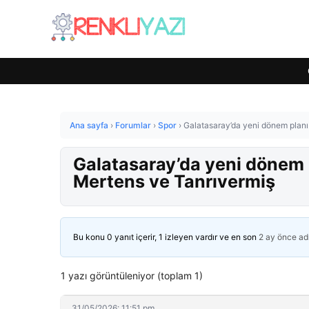
Ana sayfa
›
Forumlar
›
Spor
›
Galatasaray’da yeni dönem planı!
Galatasaray’da yeni dönem p
Mertens ve Tanrıvermiş
Bu konu 0 yanıt içerir, 1 izleyen vardır ve en son
2 ay önce
ad
1 yazı görüntüleniyor (toplam 1)
31/05/2026: 11:51 pm