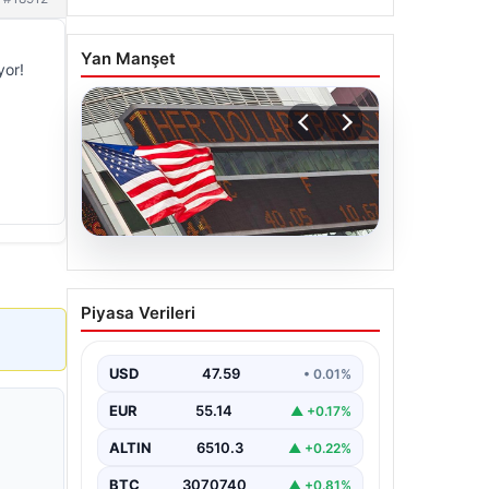
Yan Manşet
yor!
05.08.2026
FED faiz kararı ne zaman
Piyasa Verileri
açıklanacak? Nisan ayı
faiz beklentisi belli oldu
USD
47.59
• 0.01%
EUR
55.14
▲ +0.17%
ALTIN
6510.3
▲ +0.22%
BTC
3070740
▲ +0.81%