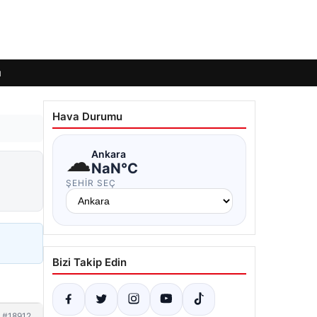
ı
Hava Durumu
☁
Ankara
NaN°C
ŞEHIR SEÇ
Bizi Takip Edin
#18912