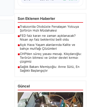
Son Eklenen Haberler
Trabzon’da Otobüste Fenalaşan Yolcuya
■
Şoförün Hızlı Müdahalesi
FED faiz kararı ne zaman açıklanacak?
■
Nisan ayı faiz beklentisi belli oldu
Açık Hava Yaşam alanlarında Kalite ve
■
bahçe mutfağı Çözümleri
CHP’den süreç yasası mesajı. Kılıçdaroğlu:
■
Terörün bitmesi ve üniter devlet kırmızı
çizgimiz
Sağlık Bakanı Memişoğlu: Anne Sütü, En
■
Sağlıklı Başlangıçtır
Güncel