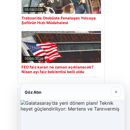
05/08/2026
Trabzon’da Otobüste Fenalaşan Yolcuya
Şoförün Hızlı Müdahalesi
05/08/2026
FED faiz kararı ne zaman açıklanacak?
Nisan ayı faiz beklentisi belli oldu
×
Göz Atın
Son Eklenen Firmalar
Cengiz Sigorta
23/06/2026