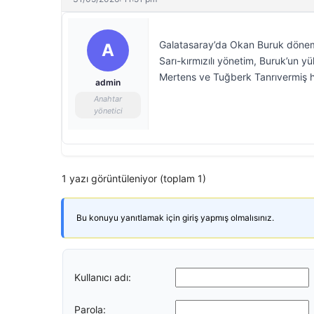
Galatasaray’da Okan Buruk dönemi
A
Sarı-kırmızılı yönetim, Buruk’un y
Mertens ve Tuğberk Tanrıvermiş h
admin
Anahtar
yönetici
1 yazı görüntüleniyor (toplam 1)
Bu konuyu yanıtlamak için giriş yapmış olmalısınız.
Kullanıcı adı:
Parola: