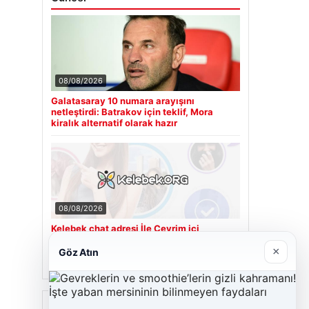
08/08/2026
Galatasaray 10 numara arayışını
netleştirdi: Batrakov için teklif, Mora
kiralık alternatif olarak hazır
08/08/2026
Kelebek chat adresi İle Çevrim içi
İletişimin Güvenli Adresi Ve Sohbet
Deneyimi
×
Göz Atın
Son Eklenen Firmalar