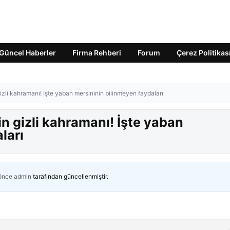
Güncel Haberler
Firma Rehberi
Forum
Çerez Politikas
izli kahramanı! İşte yaban mersininin bilinmeyen faydaları
in gizli kahramanı! İşte yaban
ları
 önce
admin
tarafından güncellenmiştir.