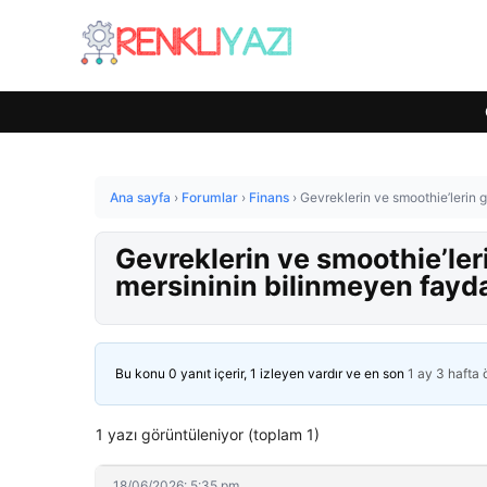
Ana sayfa
›
Forumlar
›
Finans
›
Gevreklerin ve smoothie’lerin g
Gevreklerin ve smoothie’ler
mersininin bilinmeyen fayda
Bu konu 0 yanıt içerir, 1 izleyen vardır ve en son
1 ay 3 hafta
1 yazı görüntüleniyor (toplam 1)
18/06/2026: 5:35 pm