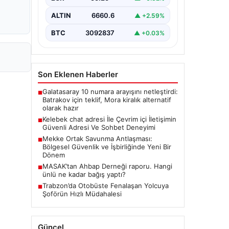
tarzda irtibat kurması kritik bir önem
ifade etmektedir. Halen…
ALTIN
6660.6
▲ +2.59%
BTC
3092837
▲ +0.03%
Son Eklenen Haberler
Galatasaray 10 numara arayışını netleştirdi:
■
Batrakov için teklif, Mora kiralık alternatif
olarak hazır
Kelebek chat adresi İle Çevrim içi İletişimin
■
Güvenli Adresi Ve Sohbet Deneyimi
Mekke Ortak Savunma Antlaşması:
■
Bölgesel Güvenlik ve İşbirliğinde Yeni Bir
Dönem
MASAK’tan Ahbap Derneği raporu. Hangi
■
ünlü ne kadar bağış yaptı?
Trabzon’da Otobüste Fenalaşan Yolcuya
■
Şoförün Hızlı Müdahalesi
Güncel