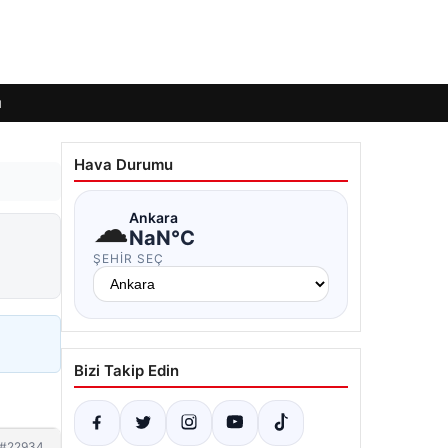
ı
Hava Durumu
☁
Ankara
NaN°C
ŞEHIR SEÇ
Bizi Takip Edin
#22934