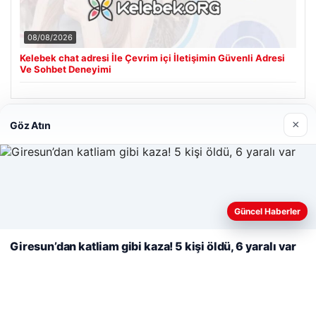
08/08/2026
Kelebek chat adresi İle Çevrim içi İletişimin Güvenli Adresi
Ve Sohbet Deneyimi
×
Göz Atın
Son Eklenen Firmalar
Cengiz Sigorta
23/06/2026
Web sitemizi nasıl kullandığınızı daha iyi anlayabilmek,
deneyiminizi kişiselleştirmek ve geliştirmek amacıyla çerezler
Güncel Haberler
kullanıyoruz.
Çerez Politikamız
Giresun’dan katliam gibi kaza! 5 kişi öldü, 6 yaralı var
Reddet
Kabul Et
© 2026 Renkli Yazı – Güncel Haberler
ri
Tercüme Bürosu
|
Malta Dil Okulu
|
lemagrup.com.tr