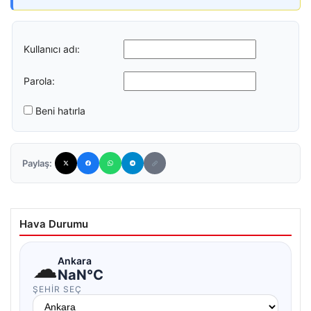
Kullanıcı adı:
Parola:
Beni hatırla
Paylaş:
Hava Durumu
☁
Ankara
NaN°C
ŞEHIR SEÇ