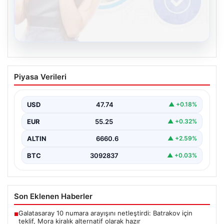
08.08.2026
Kelebek chat adresi İle Çevrim içi
Piyasa Verileri
İletişimin Güvenli Adresi Ve Sohbet
Deneyimi
USD
47.74
▲ +0.18%
Sanal çağında bireylerin kaliteli bir tarzda irtibat kurması
kritik bir önem ifade etmektedir. Halen…
EUR
55.25
▲ +0.32%
ALTIN
6660.6
▲ +2.59%
BTC
3092837
▲ +0.03%
Son Eklenen Haberler
Galatasaray 10 numara arayışını netleştirdi: Batrakov için
■
teklif, Mora kiralık alternatif olarak hazır