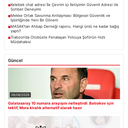
Kelebek chat adresi İle Çevrim içi İletişimin Güvenli Adresi Ve
■
Sohbet Deneyimi
Mekke Ortak Savunma Antlaşması: Bölgesel Güvenlik ve
■
İşbirliğinde Yeni Bir Dönem
MASAK’tan Ahbap Derneği raporu. Hangi ünlü ne kadar bağış
■
yaptı?
Trabzon’da Otobüste Fenalaşan Yolcuya Şoförün Hızlı
■
Müdahalesi
Güncel
08/08/2026
Galatasaray 10 numara arayışını netleştirdi: Batrakov için
teklif, Mora kiralık alternatif olarak hazır