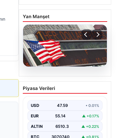
Yan Manşet
mın
05.08.2026
FED faiz kararı ne zaman
Piyasa Verileri
açıklanacak? Nisan ayı
faiz beklentisi belli oldu
USD
47.59
• 0.01%
EUR
55.14
▲ +0.17%
ALTIN
6510.3
▲ +0.22%
BTC
3070740
▲ +0.81%