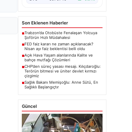
Son Eklenen Haberler
Trabzon’da Otobüste Fenalaşan Yolcuya
■
Şoförün Hızlı Müdahalesi
FED faiz kararı ne zaman açıklanacak?
■
Nisan ayı faiz beklentisi belli oldu
Açık Hava Yaşam alanlarında Kalite ve
■
bahçe mutfağı Çözümleri
CHP’den süreç yasası mesajı. Kılıçdaroğlu:
■
Terörün bitmesi ve üniter devlet kırmızı
çizgimiz
Sağlık Bakanı Memişoğlu: Anne Sütü, En
■
Sağlıklı Başlangıçtır
Güncel