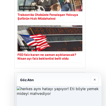
05/08/2026
Trabzon’da Otobüste Fenalaşan Yolcuya
Şoförün Hızlı Müdahalesi
05/08/2026
FED faiz kararı ne zaman açıklanacak?
Nisan ayı faiz beklentisi belli oldu
Son Eklenen Firmalar
×
Göz Atın
Cengiz Sigorta
23/06/2026