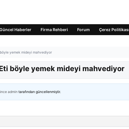
Güncel Haberler
Firma Rehberi
Forum
Çerez Politikas
ti böyle yemek mideyi mahvediyor
! Eti böyle yemek mideyi mahvediyor
 önce
admin
tarafından güncellenmiştir.