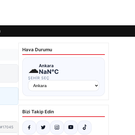
ı
Hava Durumu
☁
Ankara
NaN°C
ŞEHIR SEÇ
Bizi Takip Edin
#17045